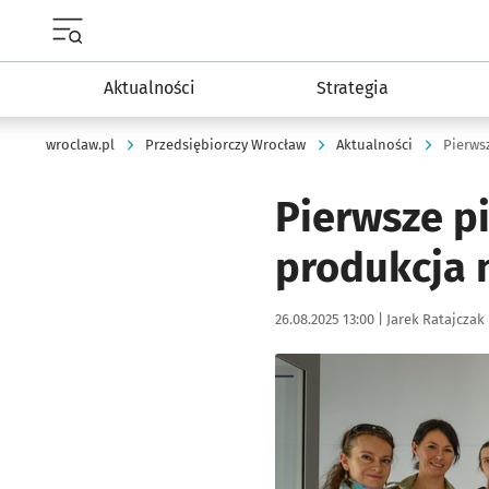
Menu główne portalu wroclaw.pl
Aktualności
Strategia
wroclaw.pl
Przedsiębiorczy Wrocław
Aktualności
Pierws
Pierwsze p
produkcja 
Data publikacji:
Autor:
26.08.2025 13:00 |
Jarek Ratajczak
Kliknij, aby powiększyć