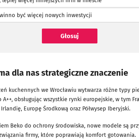
Niekoniecznie, lepiej więcej mniejszych firm w mieście
winno być więcej nowych inwestycji
Głosuj
a dla nas strategiczne znaczenie
dzeń kuchennych we Wrocławiu wytwarza różne typy pi
A++, obsługując wszystkie rynki europejskie, w tym Fra
 Irlandię, Europę Środkową oraz Półwysep Iberyjski.
iem Beko do ochrony środowiska, nowe modele są przy
związania firmy, które poprawiają komfort gotowania.