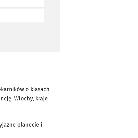
ekarników o klasach
ncję, Włochy, kraje
jazne planecie i