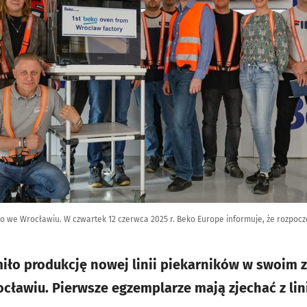
ko we Wrocławiu. W czwartek 12 czerwca 2025 r. Beko Europe informuje, że rozpo
ło produkcję nowej linii piekarników w swoim z
ławiu. Pierwsze egzemplarze mają zjechać z lini