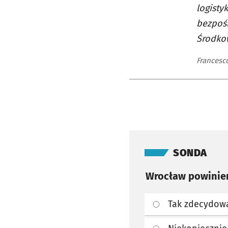
logisty
bezpoś
Środko
Francesc
Pomiń sondę
SONDA
Wrocław powinien
Tak zdecydowa