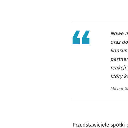
Nowe m
oraz do
konsume
partner
reakcji
który k
Michał G
Przedstawiciele spółki