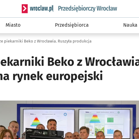
Serwis informacyjny wroclaw.pl podserwis: Strategi
Miasto
Przedsiębiorca
Nauka
ze piekarniki Beko z Wrocławia. Ruszyła produkcja
iekarniki Beko z Wrocławia
na rynek europejski