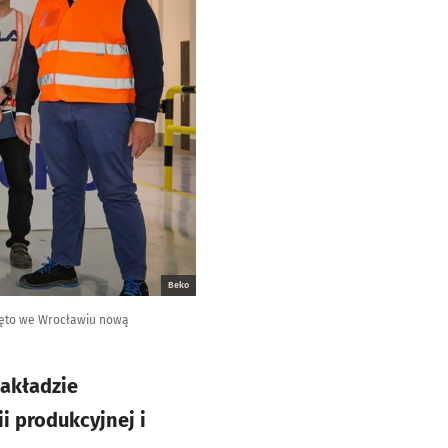
Beko
częto we Wrocławiu nową
akładzie
i produkcyjnej i