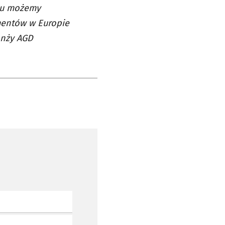
nku możemy
entów w Europie
anży AGD