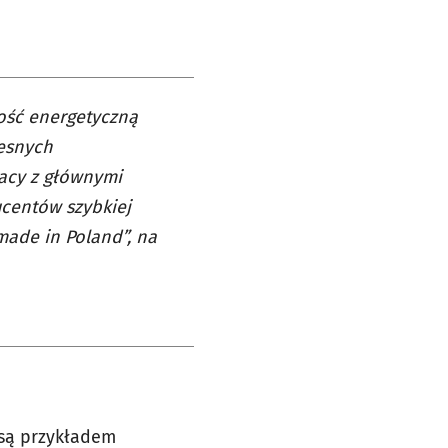
ość energetyczną
zesnych
acy z głównymi
centów szybkiej
made in Poland”, na
 są przykładem