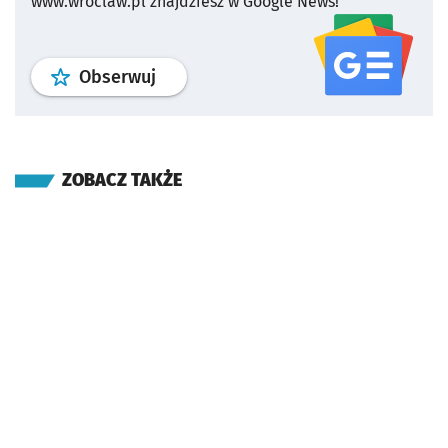
www.wroclaw.pl znajdziesz w Google News!
profil
google news
serwisu wroclaw
Obserwuj
ZOBACZ TAKŻE