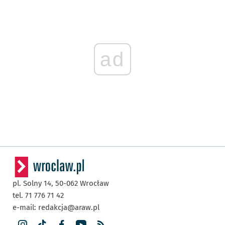
ad
pl. Solny 14,
50-062
Wrocław
tel. 71 776 71 42
e-mail:
redakcja@araw.pl