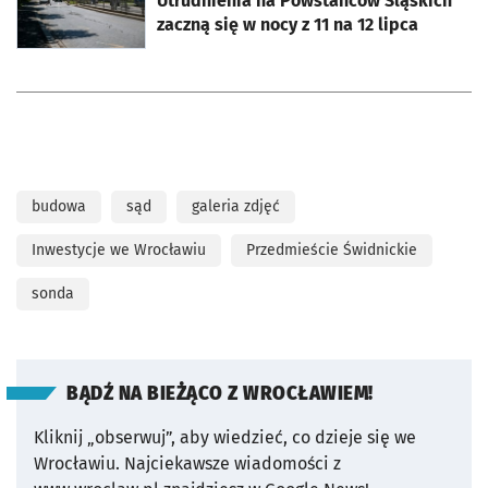
Utrudnienia na Powstańców Śląskich
zaczną się w nocy z 11 na 12 lipca
budowa
sąd
galeria zdjęć
Inwestycje we Wrocławiu
Przedmieście Świdnickie
sonda
BĄDŹ NA BIEŻĄCO Z WROCŁAWIEM!
Kliknij „obserwuj”, aby wiedzieć, co dzieje się we
Wrocławiu.
Najciekawsze wiadomości z