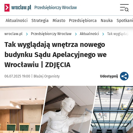
Serwis informacyjny wroclaw.pl podserwis: Strategia rozwo
Menu
Aktualności
Strategia
Miasto
Przedsiębiorca
Nauka
Spotkan
wroclaw.pl
Przedsiębiorczy Wrocław
Aktualności
Tak wyglądają 
Tak wyglądają wnętrza nowego
budynku Sądu Apelacyjnego we
Wrocławiu | ZDJĘCIA
Data publikacji:
Autor:
artykuł
06.07.2025 19:00 |
Błażej Organisty
Udostępnij
Kliknij, aby zobaczyć galerię