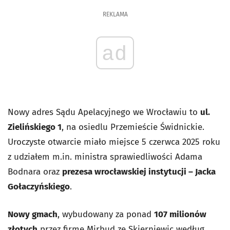
REKLAMA
ad
Nowy adres Sądu Apelacyjnego we Wrocławiu to
ul.
Zielińskiego 1
, na osiedlu Przemieście Świdnickie.
Uroczyste otwarcie miało miejsce 5 czerwca 2025 roku
z udziałem m.in. ministra sprawiedliwości Adama
Bodnara oraz
prezesa wrocławskiej instytucji – Jacka
Gołaczyńskiego
.
Nowy gmach
, wybudowany za ponad
107 milionów
złotych
przez firmę Mirbud ze Skierniewic według