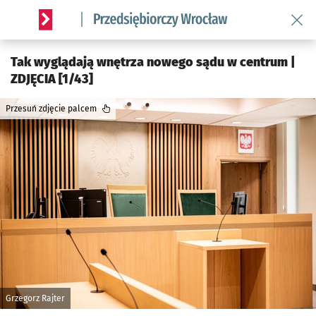
Wróć 
Serwis informacyjny wroclaw.pl podserwis: Strategia rozwo
Tak wyglądają wnętrza nowego sądu w centrum |
ZDJĘCIA [1/43]
Przesuń zdjęcie palcem
Grzegorz Rajter