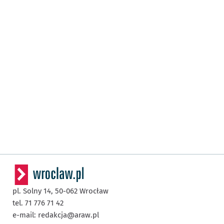
pl. Solny 14,
50-062
Wrocław
tel. 71 776 71 42
e-mail:
redakcja@araw.pl