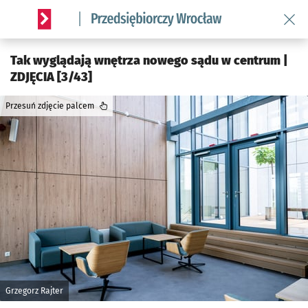
Wróć 
Serwis informacyjny wroclaw.pl podserwis: Strategia rozwo
Tak wyglądają wnętrza nowego sądu w centrum |
ZDJĘCIA [3/43]
Przesuń zdjęcie palcem
Grzegorz Rajter