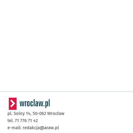
pl. Solny 14,
50-062
Wrocław
tel. 71 776 71 42
e-mail:
redakcja@araw.pl