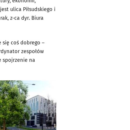
tury, ekonomii,
est ulica Piłsudskiego i
k, z-ca dyr. Biura
e się coś dobrego –
ordynator zespołów
e spojrzenie na