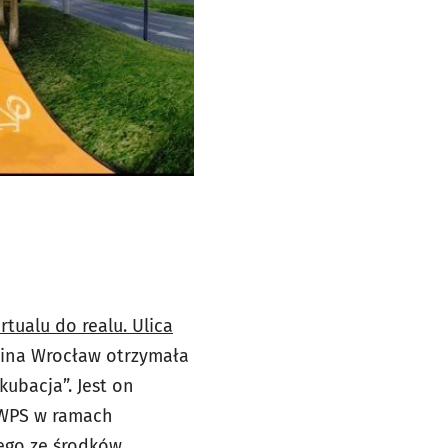
tualu do realu. Ulica
mina Wrocław otrzymała
ubacja”. Jest on
 SWPS w ramach
ego ze środków