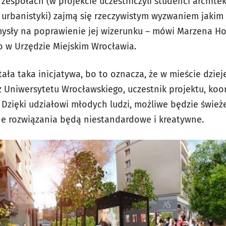
zespołach (w projekcie uczestniczyli studenci architek
 i urbanistyki) zajmą się rzeczywistym wyzwaniem jakim j
ysły na poprawienie jej wizerunku – mówi
Marzena Hora
 w Urzędzie Miejskim Wrocławia.
tała taka inicjatywa, bo to oznacza, że w mieście dziej
 Uniwersytetu Wrocławskiego, uczestnik projektu, ko
 Dzięki udziałowi młodych ludzi, możliwe będzie śwież
e rozwiązania będą niestandardowe i kreatywne.