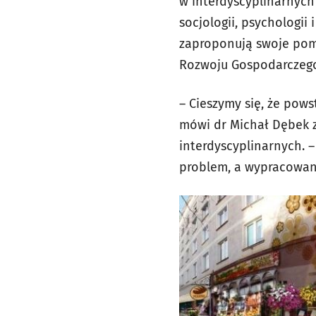
w interdyscyplinarnych 
socjologii, psychologii
zaproponują swoje pom
Rozwoju Gospodarczego
– Cieszymy się, że pows
mówi dr Michał Dębek z
interdyscyplinarnych. –
problem, a wypracowan