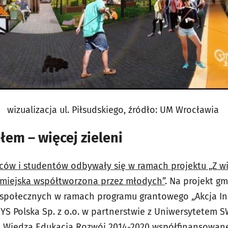
wizualizacja ul. Piłsudskiego, źródło: UM Wrocławia
łem – więcej zieleni
ców i studentów odbywały się w ramach projektu „Z wir
 miejska współtworzona przez młodych”
. Na projekt g
społecznych w ramach programu grantowego „Akcja Ink
YS Polska Sp. z o.o. w partnerstwie z Uniwersytetem
 Wiedza Edukacja Rozwój 2014-2020 współfinansowan