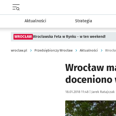
Menu główne portalu wroclaw.pl
Aktualności
Strategia
WROCŁAW
Wrocławska Feta w Rynku - w ten weekend!
wroclaw.pl
Przedsiębiorczy Wrocław
Aktualności
Wrocław ma
doceniono w
Data publikacji:
Autor:
18.01.2018 11:48 |
Jarek Ratajczak
Kliknij, aby powiększyć