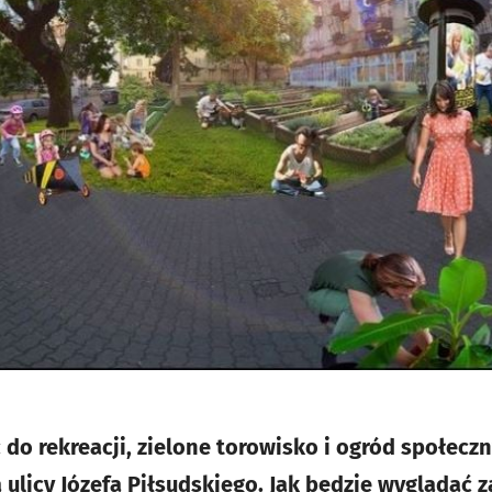
c do rekreacji, zielone torowisko i ogród społeczn
 ulicy Józefa Piłsudskiego. Jak będzie wyglądać za