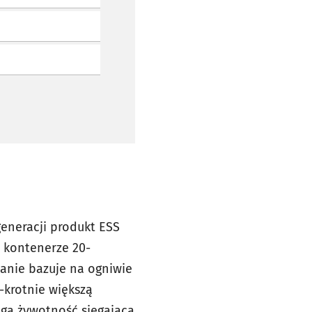
eneracji produkt ESS
 kontenerze 20-
anie bazuje na ogniwie
7-krotnie większą
gą żywotność sięgającą