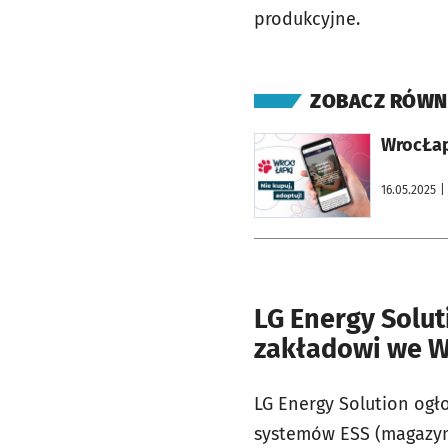
produkcyjne.
ZOBACZ RÓWN
otworzy się w nowej karcie
WrocŁapk
16.05.2025
|
LG Energy Solut
zakładowi we W
LG Energy Solution ogło
systemów ESS (magazyno