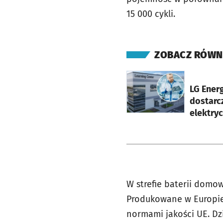
15 000 cykli.
ZOBACZ RÓWN
otworzy się w nowej ka
LG Ener
dostarc
elektryc
W strefie baterii domow
Produkowane w Europie,
normami jakości UE. D