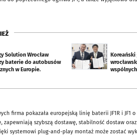
IEŻ
rcie
otworzy się w nowej karci
gy Solution Wrocław
Koreański 
zy baterie do autobusów
wrocławską
znych w Europie.
wspólnych 
ych firma pokazała europejską linię baterii JF1R i JF1 
 zapewniają szybszą dostawę, stabilność dostaw oraz
zięki systemowi plug-and-play montaż może zostać wy