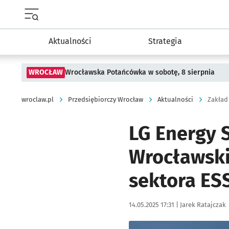
Menu główne portalu wroclaw.pl
Aktualności
Strategia
WROCŁAW
Wrocławska Potańcówka w sobotę, 8 sierpnia
wroclaw.pl
Przedsiębiorczy Wrocław
Aktualności
Zakład
LG Energy 
Wrocławski
sektora ES
Data publikacji:
Autor:
14.05.2025 17:31 |
Jarek Ratajczak
Kliknij, aby zobaczyć galer
Kliknij, aby powiększyć