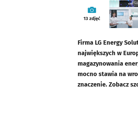
galeria
13
zdjęć
Firma LG Energy Sol
największych w Euro
magazynowania energi
mocno stawia na wroc
znaczenie. Zobacz sz