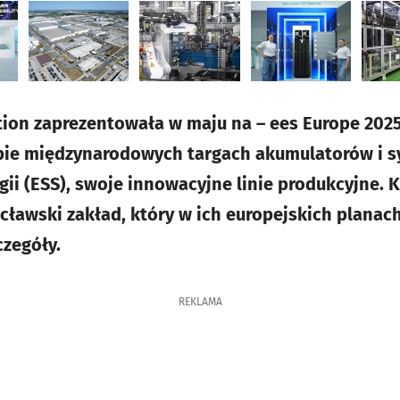
ution zaprezentowała w maju na – ees Europe 20
pie międzynarodowych targach akumulatorów i 
i (ESS), swoje innowacyjne linie produkcyjne. 
ławski zakład, który w ich europejskich planac
czegóły.
REKLAMA