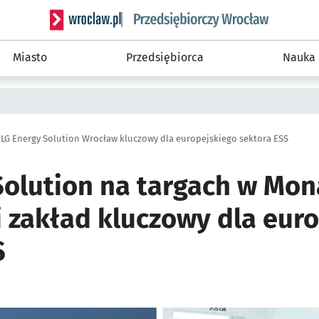
Serwis informacyjny wroclaw.pl podserwis: Strategi
Miasto
Przedsiębiorca
Nauka
 LG Energy Solution Wrocław kluczowy dla europejskiego sektora ESS
Solution na targach w Mo
 zakład kluczowy dla eur
S
ię