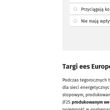
Przyciągają ko
Nie mają wpły
Targi ees Euro
Podczas tegorocznych t
dla sieci energetyczny
stopowym, produkowany
JF2S
produkowanym we w
pojemność w porównani