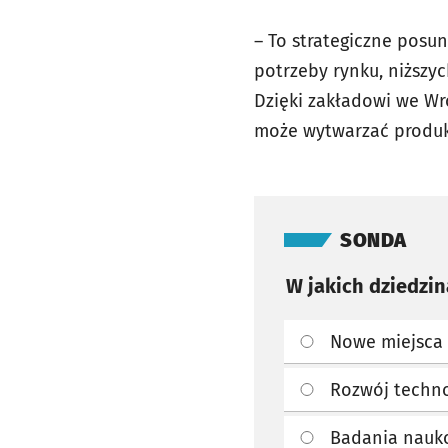
– To strategiczne posun
potrzeby rynku, niższy
Dzięki zakładowi we Wr
może wytwarzać produkt
Pomiń sondę
SONDA
W jakich dziedzi
Nowe miejsca 
Rozwój techno
Badania nauk