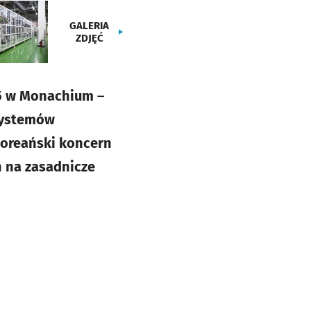
GALERIA
ZDJĘĆ
25 w Monachium –
systemów
Koreański koncern
h na zasadnicze