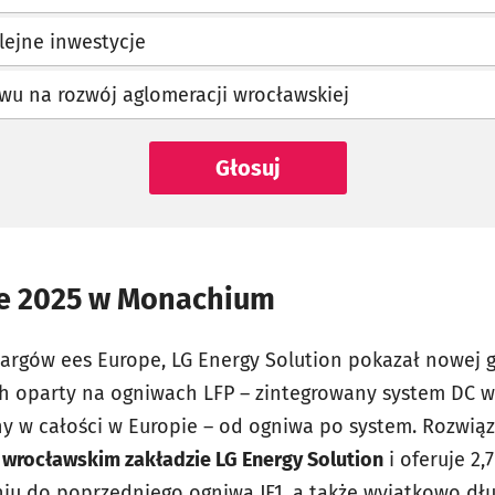
lejne inwestycje
wu na rozwój aglomeracji wrocławskiej
Głosuj
pe 2025 w Monachium
argów ees Europe, LG Energy Solution pokazał nowej g
ch oparty na ogniwach LFP – zintegrowany system DC w
 w całości w Europie – od ogniwa po system. Rozwiąz
rocławskim zakładzie LG Energy Solution
i oferuje 2,
u do poprzedniego ogniwa JF1, a także wyjątkowo dłu