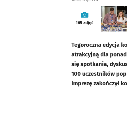
kwotą 55 tys. PLN
galeria
165
zdjęć
Tegoroczna edycja ko
atrakcyjną dla ponad
się spotkania, dysku
100 uczestników popr
Imprezę zakończył ko