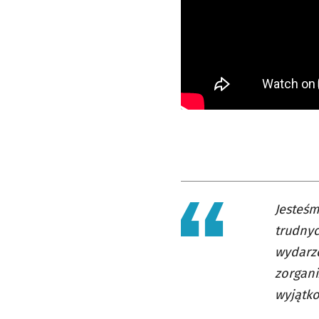
Jesteśm
trudnyc
wydarze
zorgani
wyjątk