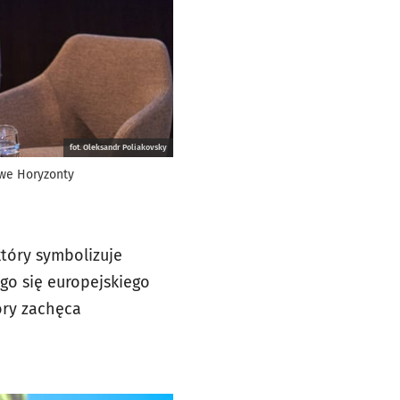
fot. Oleksandr Poliakovsky
we Horyzonty
który symbolizuje
go się europejskiego
tóry zachęca