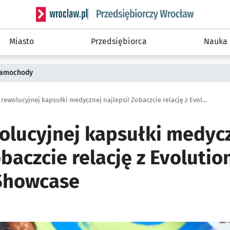
Serwis informacyjny wroclaw.pl podserwis: Strategi
Miasto
Przedsiębiorca
Nauka
 samochody
Twórcy rewolucyjnej kapsułki medycznej najlepsi! Zobaczcie relację z Evolutions 2023: Meetup & Showcase
olucyjnej kapsułki medyc
obaczcie relację z Evolutio
Showcase
k
ię