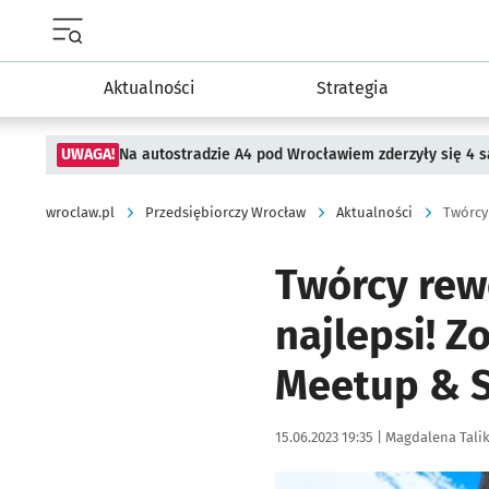
Menu główne portalu wroclaw.pl
Aktualności
Strategia
UWAGA!
Na autostradzie A4 pod Wrocławiem zderzyły się 4
wroclaw.pl
Przedsiębiorczy Wrocław
Aktualności
Twórcy rew
najlepsi! Z
Meetup & 
Data publikacji:
Autor:
15.06.2023 19:35 |
Magdalena Tali
Kliknij, aby zobaczyć galer