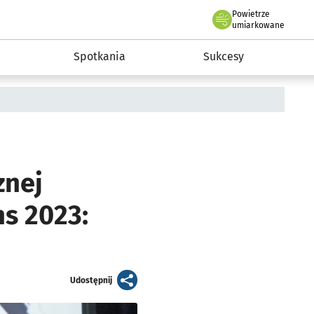
Powietrze
we Wrocławiu
a rozwoju przedsiębiorczości miasta Wrocławia
umiarkowane
Spotkania
Sukcesy
znej
ns 2023:
artykuł
Udostępnij