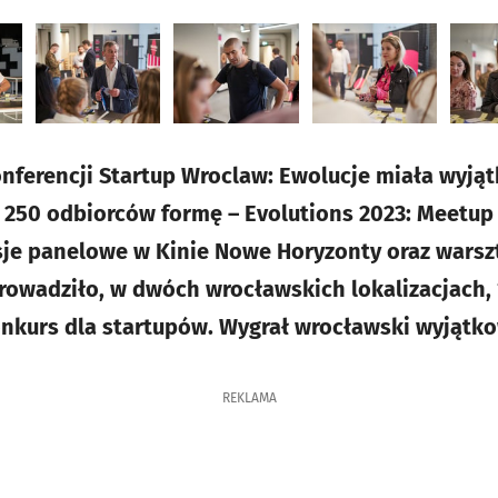
nferencji Startup Wroclaw: Ewolucje miała wyją
 250 odbiorców formę – Evolutions 2023: Meetu
sje panelowe w Kinie Nowe Horyzonty oraz warszt
owadziło, w dwóch wrocławskich lokalizacjach, 
nkurs dla startupów. Wygrał wrocławski wyjątk
REKLAMA