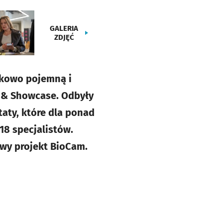
GALERIA
ZDJĘĆ
tkowo pojemną i
p & Showcase. Odbyły
aty, które dla ponad
18 specjalistów.
owy projekt BioCam.