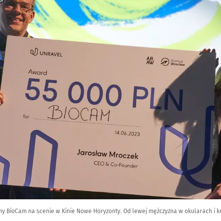
my BioCam na scenie w Kinie Nowe Horyzonty. Od lewej mężczyzna w okularach i ko