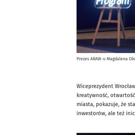
Prezes ARAW-u Magdalena Oku
Wiceprezydent Wrocławi
kreatywność, otwartość
miasta, pokazuje, że st
inwestorów, ale też ini