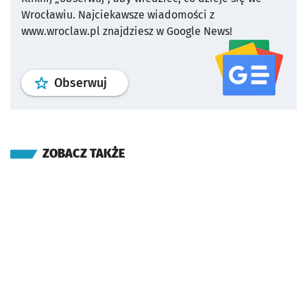
Wrocławiu.
Najciekawsze wiadomości z
www.wroclaw.pl znajdziesz w Google News!
profil
google news
serwisu wroclaw
Obserwuj
ZOBACZ TAKŻE