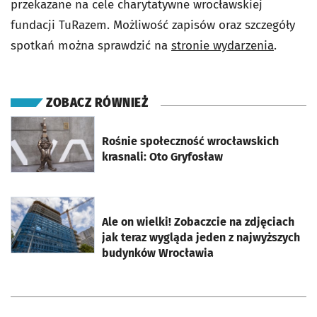
przekazane na cele charytatywne wrocławskiej
fundacji
TuRazem
. Możliwość zapis
ó
w oraz szczegóły
spotkań można sprawdzić na
stronie wydarzenia
.
ZOBACZ RÓWNIEŻ
otworzy się w nowej karcie
Rośnie społeczność wrocławskich
krasnali: Oto Gryfosław
otworzy się w nowej karcie
Ale on wielki! Zobaczcie na zdjęciach
jak teraz wygląda jeden z najwyższych
budynków Wrocławia