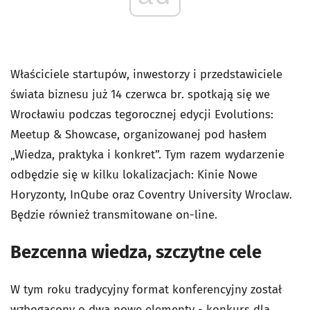
Właściciele startupów
,
inwestor
zy
i przedstawiciele
świata biznesu już 14 czerwca br. spotkają się we
Wrocławiu podczas tegorocznej edycji Evolutions:
Meetup & Showcase, organizowanej pod hasłem
„
Wiedza, praktyka i konkret”.
Tym razem wydarzenie
odbędzie się w kilku lokalizacjach: Kinie Nowe
Horyzonty, InQube oraz Coventry University Wroclaw.
Będzie również transmitowane on-line.
Bezcenna wiedza, szczytne cele
W tym roku
tradycyjny format konferencyjny został
wzbogacony o dwa nowe elementy - konkurs dla