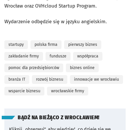
Wrocław oraz OVHcloud Startup Program.
Wydarzenie odbędzie się w języku angielskim.
startupy
polska firma
pierwszy biznes
zakładanie firmy
fundusze
współpraca
pomoc dla przedsiębiorców
biznes online
branża IT
rozwój biznesu
innowacje we wrocławiu
wsparcie biznesu
wrocławskie firmy
BĄDŹ NA BIEŻĄCO Z WROCŁAWIEM!
Kliknij „obserwuj”, aby wiedzieć, co dzieje się we