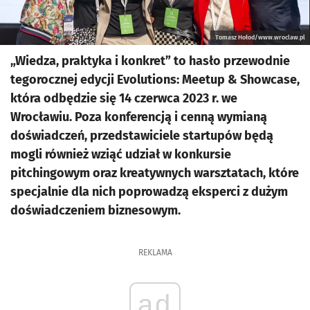
Tomasz Hołod/www.wroclaw.pl
„Wiedza, praktyka i konkret” to hasło przewodnie
tegorocznej edycji Evolutions: Meetup & Showcase,
która odbędzie się 14 czerwca 2023 r. we
Wrocławiu. Poza konferencją i cenną wymianą
doświadczeń, przedstawiciele startupów będą
mogli również wziąć udział w konkursie
pitchingowym oraz kreatywnych warsztatach, które
specjalnie dla nich poprowadzą eksperci z dużym
doświadczeniem biznesowym.
REKLAMA
ad