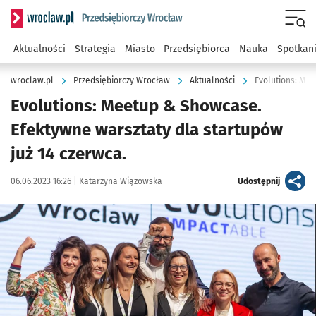
Serwis informacyjny wroclaw.pl podserwis: Strategia rozwo
Menu
Aktualności
Strategia
Miasto
Przedsiębiorca
Nauka
Spotkan
wroclaw.pl
Przedsiębiorczy Wrocław
Aktualności
Evolutions: Meetup & Showcase.
Efektywne warsztaty dla startupów
już 14 czerwca.
Data publikacji:
Autor:
artykuł
06.06.2023 16:26 |
Katarzyna Wiązowska
Udostępnij
Kliknij, aby powiększyć