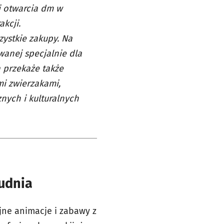
ji otwarcia dm w
kcji.
ystkie zakupy. Na
wanej specjalnie dla
a przekaże także
i zwierzakami,
nych i kulturalnych
rudnia
jne animacje i zabawy z