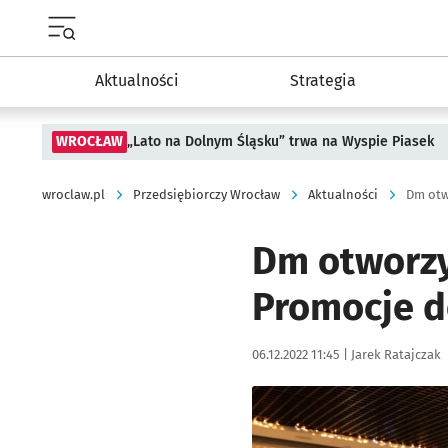
Menu główne portalu wroclaw.pl
Aktualności
Strategia
WROCŁAW
„Lato na Dolnym Śląsku” trwa na Wyspie Piasek
wroclaw.pl
Przedsiębiorczy Wrocław
Aktualności
Dm otworzy
Promocje d
Data publikacji:
Autor:
06.12.2022 11:45 |
Jarek Ratajczak
Kliknij, aby zobaczyć galer