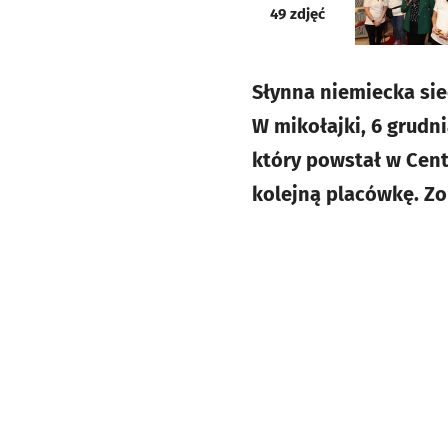
galeria
49
zdjęć
Słynna niemiecka sie
W mikołajki, 6 grudn
który powstał w Cent
kolejną placówkę. Zo