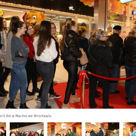
gerii dm w Marino we Wrocławiu