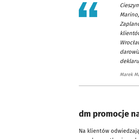
Cieszym
Marino,
Zaplano
klientó
Wrocław
darowiz
deklaru
Marek Mą
dm promocje na 
Na klientów odwiedzają