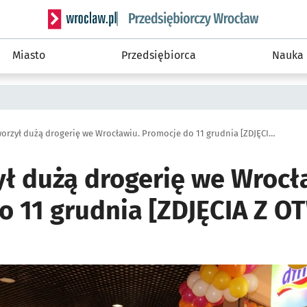
Serwis informacyjny wroclaw.pl podserwis: Strategi
Miasto
Przedsiębiorca
Nauka
Dm otworzył dużą drogerię we Wrocławiu. Promocje do 11 grudnia [ZDJĘCIA Z OTWARCIA]
ł dużą drogerię we Wrocł
o 11 grudnia [ZDJĘCIA Z O
ię