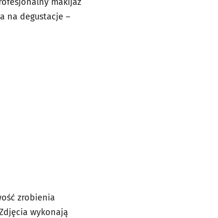
rofesjonalny makijaż
a na degustacje –
ość zrobienia
 Zdjęcia wykonają