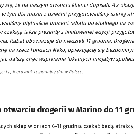
y się, że na naszym otwarciu klienci dopisali. A z okaz
 w tym dla rodzin z dziećmi przygotowaliśmy szereg atra
waliśmy piętnaście procent rabatu powitalnego na wsz
w czekają także prezenty z limitowanej edycji przygoto
ia. Rabat obowiązuje do niedzieli 11 grudnia. Drogeri
nę na rzecz Fundacji Neko, opiekującej się bezdomnym
jąc dalszą chęć wspierania lokalnych inicjatyw społecz
czka, kierownik regionalny dm w Polsce.
otwarciu drogerii w Marino do 11 g
cych sklep w dniach 6-11 grudnia czekać będą atrakcy