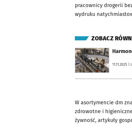
pracownicy drogerii be
wydruku natychmiasto
ZOBACZ RÓWN
otworzy się w nowej karcie
Harmono
11.11.2025
| 
W asortymencie dm znajd
zdrowotne i higieniczn
żywność, artykuły gosp