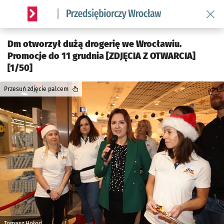
Wróć 
Serwis informacyjny wroclaw.pl podserwis: Strategia rozwo
Dm otworzył dużą drogerię we Wrocławiu.
Promocje do 11 grudnia [ZDJĘCIA Z OTWARCIA]
[1/50]
Przesuń zdjęcie palcem
Tomasz Hołod