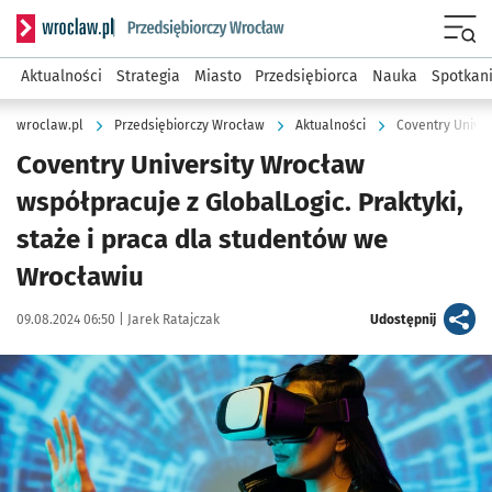
Serwis informacyjny wroclaw.pl podserwis: Strategia rozwo
Menu
Aktualności
Strategia
Miasto
Przedsiębiorca
Nauka
Spotkan
wroclaw.pl
Przedsiębiorczy Wrocław
Aktualności
Coventry Univer
Coventry University Wrocław
współpracuje z GlobalLogic. Praktyki,
staże i praca dla studentów we
Wrocławiu
Data publikacji:
Autor:
artykuł
09.08.2024 06:50 |
Jarek Ratajczak
Udostępnij
Kliknij, aby zobaczyć galerię