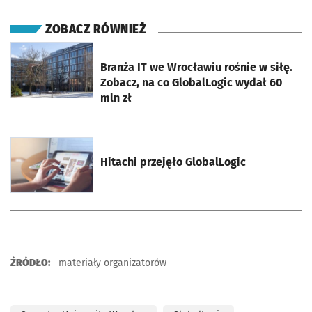
ZOBACZ RÓWNIEŻ
otworzy się w nowej karcie
Branża IT we Wrocławiu rośnie w siłę.
Zobacz, na co GlobalLogic wydał 60
mln zł
otworzy się w nowej karcie
Hitachi przejęło GlobalLogic
ŹRÓDŁO:
materiały organizatorów