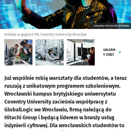
Coventry University Wrocław
Kobieta w goglach VR, Coventry University Wrocław
GALERIA
5
ZDJĘĆ
Już wspólnie robią warsztaty dla studentów, a teraz
ruszają z unikatowym programem szkoleniowym.
Wrocławski kampus brytyjskiego uniwersytetu
Coventry University zacieśnia współpracę z
GlobalLogic we Wrocławiu, firmą należącą do
Hitachi Group i będącą liderem w branży usług
inżynierii cyfrowej. Dla wrocławskich studentów to