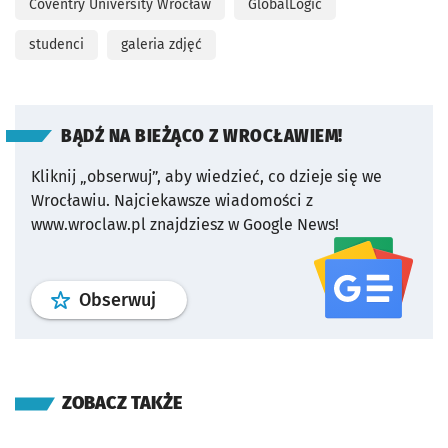
Coventry University Wrocław
GlobalLogic
studenci
galeria zdjęć
BĄDŹ NA BIEŻĄCO Z WROCŁAWIEM!
Kliknij „obserwuj”, aby wiedzieć, co dzieje się we
Wrocławiu.
Najciekawsze wiadomości z
www.wroclaw.pl znajdziesz w Google News!
profil
google news
serwisu wroclaw
Obserwuj
ZOBACZ TAKŻE