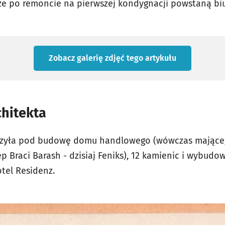
e po remoncie na pierwszej kondygnacji powstaną biu
Zobacz galerię zdjęć
tego artykułu
chitekta
zyła pod budowę domu handlowego (wówczas mającego
ep Braci Barash - dzisiaj Feniks), 12 kamienic i wybudo
tel Residenz.