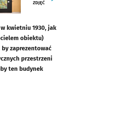
ZDJĘĆ
w kwietniu 1930, jak
icielem obiektu)
a, by zaprezentować
cznych przestrzeni
eby ten budynek