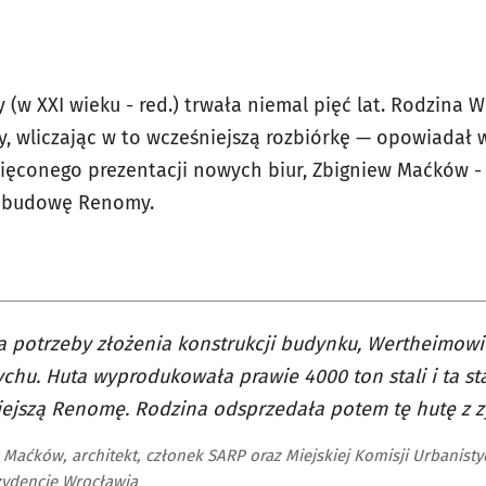
 (w XXI wieku - red.) trwała niemal pięć lat. Rodzina
y, wliczając w to wcześniejszą rozbiórkę — opowiadał 
ięconego prezentacji nowych biur, Zbigniew Maćków -
zebudowę Renomy
.
a potrzeby złożenia konstrukcji budynku, Wertheimowie
chu. Huta wyprodukowała prawie 4000 ton stali i ta sta
iejszą Renomę. Rodzina odsprzedała potem tę hutę z z
 Maćków, architekt, członek SARP oraz Miejskiej Komisji Urbanisty
zydencie Wrocławia