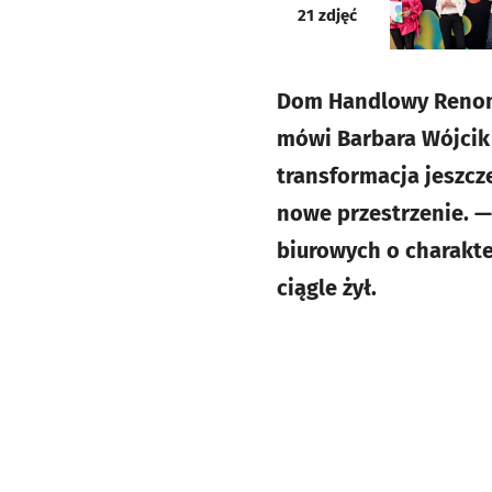
galeria
21
zdjęć
Dom Handlowy Renoma 
mówi Barbara Wójcik 
transformacja jeszcze
nowe przestrzenie. 
biurowych o charakt
ciągle żył.