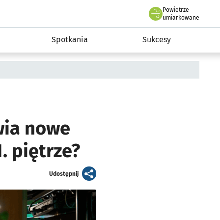
Powietrze
we Wrocławiu
a rozwoju przedsiębiorczości miasta Wrocławia
umiarkowane
Spotkania
Sukcesy
wia nowe
. piętrze?
artykuł
Udostępnij