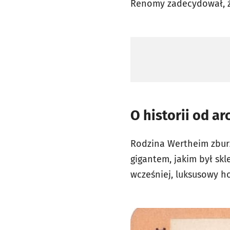
Renomy zadecydował, ż
O historii od ar
Rodzina Wertheim zbur
gigantem, jakim był skl
wcześniej, luksusowy ho