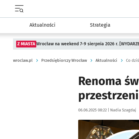
Menu główne portalu wroclaw.pl
Aktualności
Strategia
Z MIASTA
Wrocław na weekend 7-9 sierpnia 2026 r. [WYDARZ
wroclaw.pl
Przedsiębiorczy Wrocław
Aktualności
Co dzi
Renoma świ
przestrzeni
Data publikacji:
Autor:
06.06.2025 08:22 |
Nadia Szagdaj
Kliknij, aby zobaczyć galer