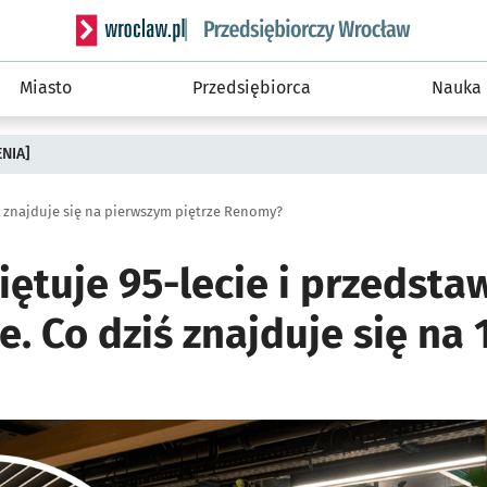
Serwis informacyjny wroclaw.pl podserwis: Strategi
Miasto
Przedsiębiorca
Nauka
ENIA]
ś znajduje się na pierwszym piętrze Renomy?
ętuje 95-lecie i przedsta
e. Co dziś znajduje się na 1
ię