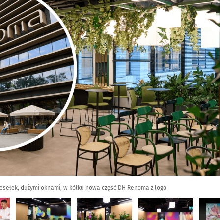
krzesełek, dużymi oknami, w kółku nowa część DH Renoma z logo