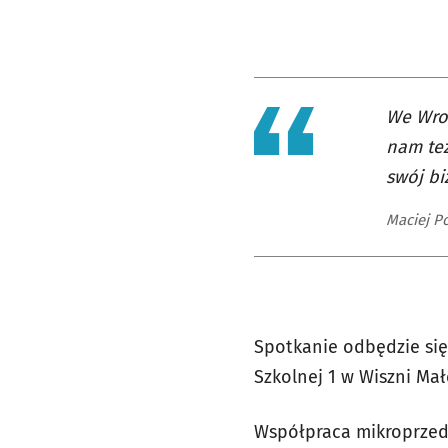
We Wroc
nam też
swój bi
Maciej P
Spotkanie odbędzie się 
Szkolnej 1 w Wiszni Mał
Współpraca mikroprzeds