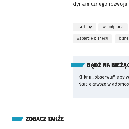
dynamicznego rozwoju.
startupy
współpraca
wsparcie biznesu
bizne
BĄDŹ NA BIEŻĄ
Kliknij „obserwuj”, aby 
Najciekawsze wiadomośc
ZOBACZ TAKŻE