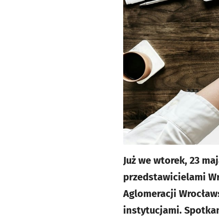
Już we wtorek, 23 ma
przedstawicielami W
Aglomeracji Wrocławs
instytucjami. Spotka