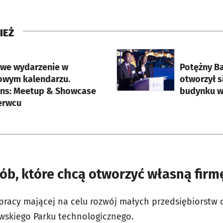
IEŻ
rcie
otworzy się w nowej karci
we wydarzenie w
Potężny B
owym kalendarzu.
otworzył s
ons: Meetup & Showcase
budynku w
zerwcu
ób, które chcą otworzyć własną firm
pracy mającej na celu rozwój małych przedsiębiorstw
wskiego Parku technologicznego.