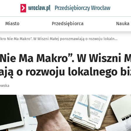
Serwis informacyjny wroclaw.pl podserwis: Strategi
Miasto
Przedsiębiorca
Nauka
„Bez Mikro Nie Ma Makro”. W Wiszni Małej porozmawiają o rozwoju lokalnego biznesu
 Nie Ma Makro”. W Wiszni 
ją o rozwoju lokalnego b
owska