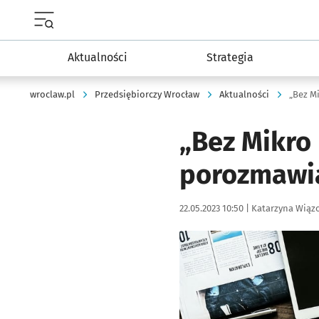
Menu główne portalu wroclaw.pl
Aktualności
Strategia
wroclaw.pl
Przedsiębiorczy Wrocław
Aktualności
„Bez Mikro
porozmawia
Data publikacji:
Autor:
22.05.2023 10:50 |
Katarzyna Wiąz
Kliknij, aby powiększyć