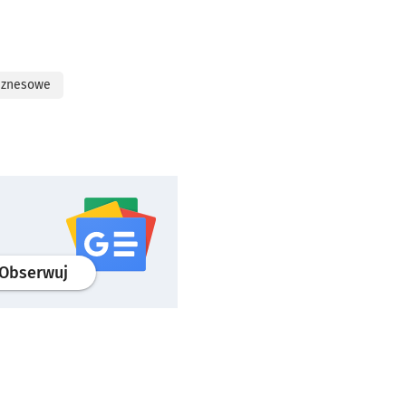
iznesowe
profil
google news
serwisu wroclaw.pl
Obserwuj