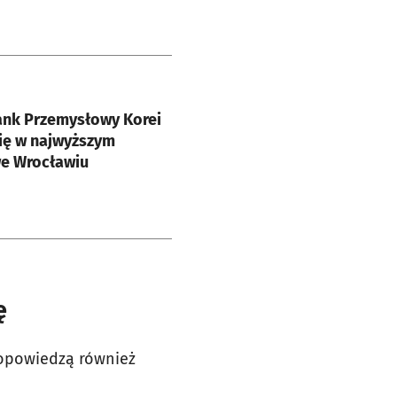
e
ank Przemysłowy Korei
ię w najwyższym
e Wrocławiu
ę
 opowiedzą również