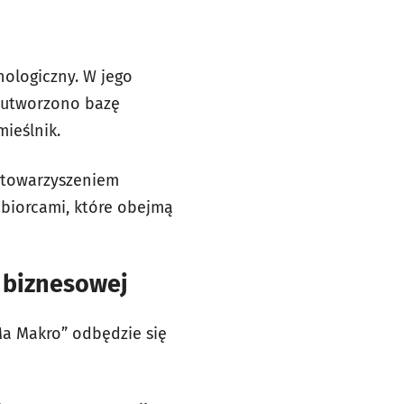
nologiczny. W jego
, utworzono bazę
ieślnik.
 Stowarzyszeniem
ębiorcami, które obejmą
 biznesowej
Ma Makro” odbędzie się