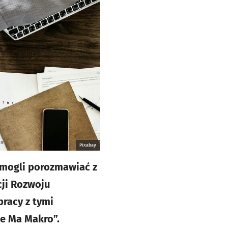
Pixabay
ą mogli porozmawiać z
ji Rozwoju
racy z tymi
ie Ma Makro”.