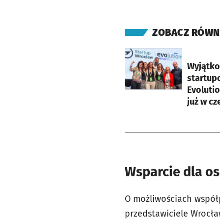
ZOBACZ RÓWN
otworzy się w nowej ka
Wyjątko
startup
Evoluti
już w c
Wsparcie dla os
O możliwościach współ
przedstawiciele Wrocła