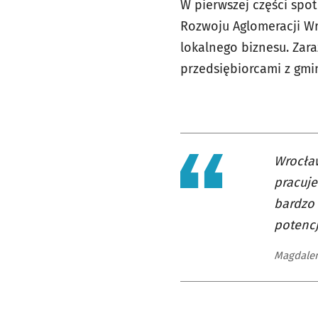
W pierwszej części spo
Rozwoju Aglomeracji Wr
lokalnego biznesu. Za
przedsiębiorcami z gmi
Wrocław
pracuje
bardzo 
potencj
Magdalen