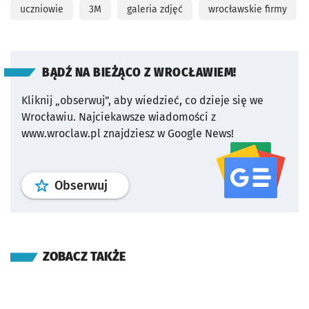
uczniowie
3M
galeria zdjęć
wrocławskie firmy
BĄDŹ NA BIEŻĄCO Z WROCŁAWIEM!
Kliknij „obserwuj”, aby wiedzieć, co dzieje się we
Wrocławiu.
Najciekawsze wiadomości z
www.wroclaw.pl znajdziesz w Google News!
profil
google news
serwisu wroclaw
Obserwuj
ZOBACZ TAKŻE