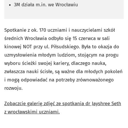
3M działa m.in. we Wrocławiu
Spotkanie z ok. 170 uczniami i nauczycielami szkół
średnich Wrocławia odbyło się 15 czerwca w sali
kinowej NOT przy ul. Piłsudskiego. Była to okazja do
uzmysłowienia młodym ludziom, stojącym na progu
wyboru ścieżki swojej kariery, dlaczego nauka,
zwłaszcza nauki ścisłe, są ważne dla młodych pokoleń
i mogą odpowiadać na potrzeby zrównoważonego
rozwoju.
Zobaczcie galerię zdjęć ze spotkania dr Jayshree Seth
z wrocławskimi uczniami.