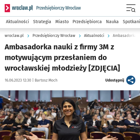
Serwis informacyjny wroclaw.pl podserwis: Strategia rozwo
Menu
Aktualności
Strategia
Miasto
Przedsiębiorca
Nauka
Spotkan
wroclaw.pl
Przedsiębiorczy Wrocław
Aktualności
Ambasadorka nauki z firmy 3M z
motywującym przesłaniem do
wrocławskiej młodzieży [ZDJĘCIA]
Data publikacji:
Autor:
artykuł
16.06.2023 12:30 |
Bartosz Moch
Udostępnij
Kliknij, aby zobaczyć galerię