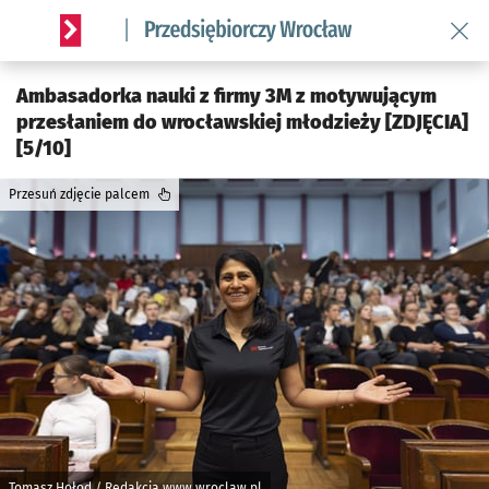
Wróć 
Serwis informacyjny wroclaw.pl podserwis: Strategia rozwo
Ambasadorka nauki z firmy 3M z motywującym
przesłaniem do wrocławskiej młodzieży [ZDJĘCIA]
[5/10]
Przesuń zdjęcie palcem
Tomasz Hołod / Redakcja www.wroclaw.pl