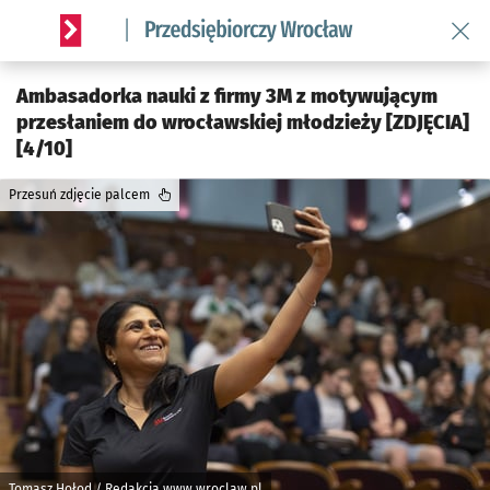
Wróć 
Serwis informacyjny wroclaw.pl podserwis: Strategia rozwo
Ambasadorka nauki z firmy 3M z motywującym
przesłaniem do wrocławskiej młodzieży [ZDJĘCIA]
[4/10]
Przesuń zdjęcie palcem
Tomasz Hołod / Redakcja www.wroclaw.pl