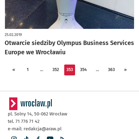
25.02.2019
Otwarcie siedziby Olympus Business Services
Europe we Wrocławiu
«
1
…
352
353
354
…
363
»
pl. Solny 14,
50-062
Wrocław
tel. 71 776 71 42
e-mail:
redakcja@araw.pl