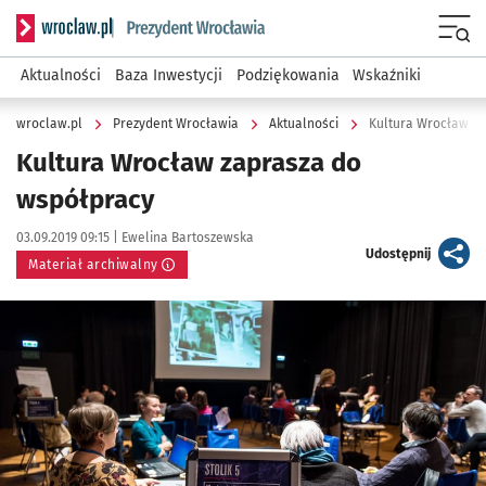
Serwis informacyjny wroclaw.pl podserwis: Prezydent Wroc
Menu
Aktualności
Baza Inwestycji
Podziękowania
Wskaźniki
wroclaw.pl
Prezydent Wrocławia
Aktualności
Kultura Wrocław za
Kultura Wrocław zaprasza do
współpracy
Data publikacji:
Autor:
03.09.2019 09:15 |
Ewelina Bartoszewska
artykuł
Udostępnij
Materiał archiwalny
Kliknij, aby powiększyć