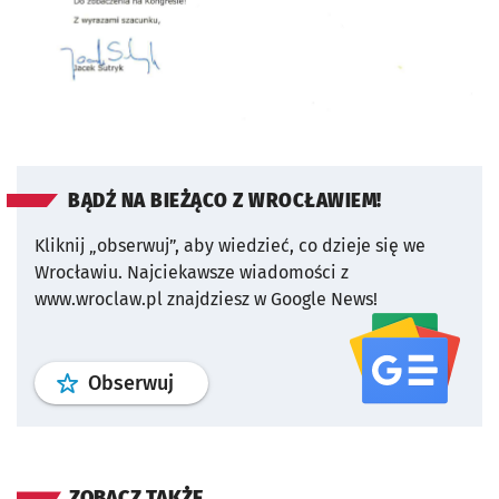
BĄDŹ NA BIEŻĄCO Z WROCŁAWIEM!
Kliknij „obserwuj”, aby wiedzieć, co dzieje się we
Wrocławiu.
Najciekawsze wiadomości z
www.wroclaw.pl znajdziesz w Google News!
profil
google news
serwisu wroclaw
Obserwuj
ZOBACZ TAKŻE