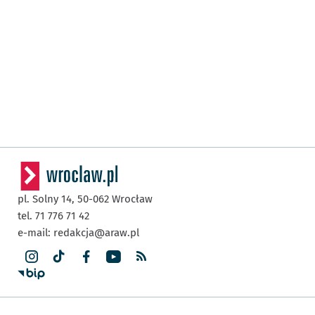
pl. Solny 14,
50-062
Wrocław
tel. 71 776 71 42
e-mail:
redakcja@araw.pl