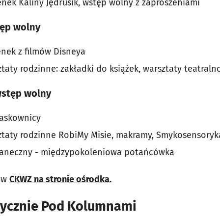
enek Kaliny Jędrusik, wstęp wolny z zaproszeniami
tęp wolny
enek z filmów Disneya
taty rodzinne: zakładki do książek, warsztaty teatraln
wstęp wolny
iaskownicy
ztaty rodzinne RobiMy Misie, makramy, Smykosensoryk
c taneczny - międzypokoleniowa potańcówka
e w
CKWZ na stronie ośrodka.
zycznie Pod Kolumnami