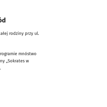
ód
łej rodziny przy ul.
 programie mnóstwo
nny „Sokrates w
.