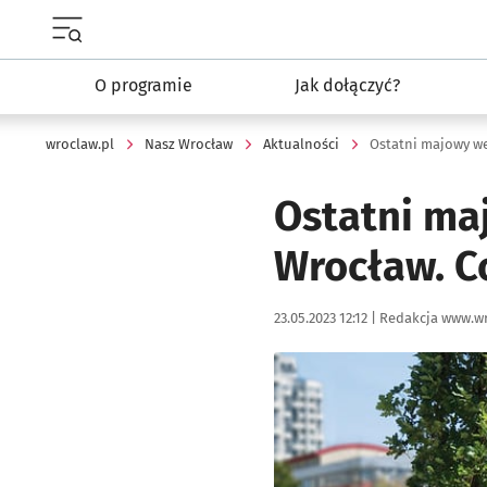
Menu główne portalu wroclaw.pl
O programie
Jak dołączyć?
wroclaw.pl
Nasz Wrocław
Aktualności
Ostatni ma
Wrocław. C
Data publikacji:
Autor:
23.05.2023 12:12 |
Redakcja www.wr
Kliknij, aby powiększyć