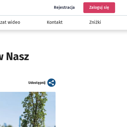
do programu Nasz Wrocław
do konta
Rejestracja
Zaloguj się
zat wideo
Kontakt
Zniżki
w Nasz
artykuł
Udostępnij