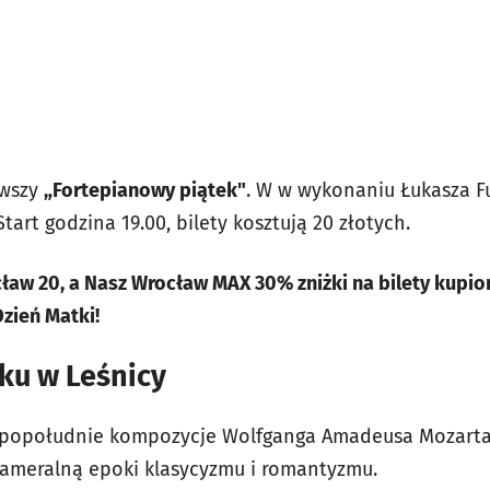
rwszy
„Fortepianowy piątek"
. W w wykonaniu Łukasza F
 Start godzina 19.00, bilety kosztują 20 złotych.
aw 20, a Nasz Wrocław MAX 30% zniżki na bilety kupio
zień Matki!
ku w Leśnicy
) popołudnie kompozycje Wolfganga Amadeusa Mozarta
kameralną epoki klasycyzmu i romantyzmu.