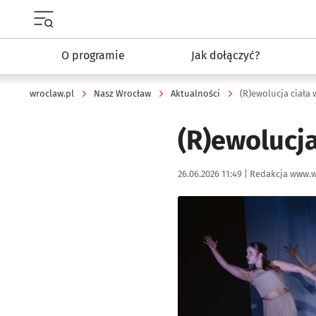
Menu główne portalu wroclaw.pl
O programie
Jak dołączyć?
wroclaw.pl
Nasz Wrocław
Aktualności
(R)ewolucja ciała 
(R)ewolucja
Data publikacji:
Autor:
26.06.2026 11:49 |
Redakcja www.w
Kliknij, aby powiększyć