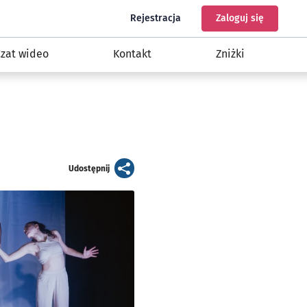
do programu Nasz Wrocław
do konta
Rejestracja
Zaloguj się
zat wideo
Kontakt
Zniżki
artykuł
Udostępnij