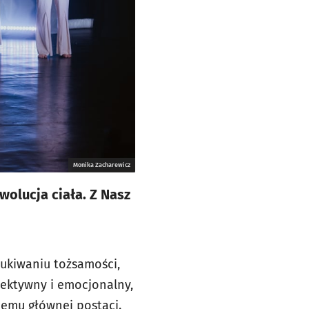
Monika Zacharewicz
ewolucja ciała. Z Nasz
szukiwaniu tożsamości,
biektywny i emocjonalny,
nemu głównej postaci.