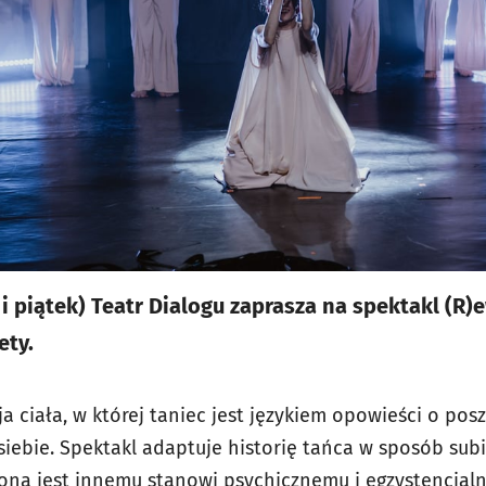
k i piątek) Teatr Dialogu zaprasza na spektakl (R)
ety.
ja ciała, w której taniec jest językiem opowieści o po
 siebie. Spektakl adaptuje historię tańca w sposób su
na jest innemu stanowi psychicznemu i egzystencjal