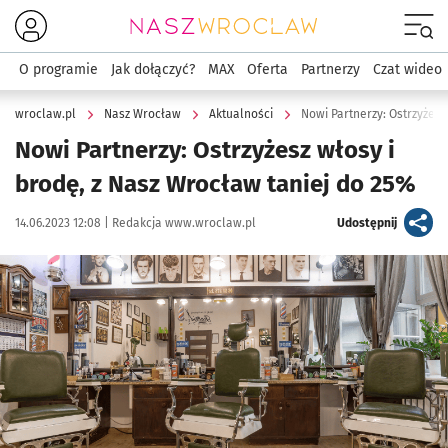
Menu
O programie
Jak dołączyć?
MAX
Oferta
Partnerzy
Czat wideo
wroclaw.pl
Nasz Wrocław
Aktualności
Nowi Partnerzy: Ostrzyżesz
Nowi Partnerzy: Ostrzyżesz włosy i
brodę, z Nasz Wrocław taniej do 25%
Data publikacji:
Autor:
artykuł
14.06.2023 12:08 |
Redakcja www.wroclaw.pl
Udostępnij
Kliknij, aby powiększyć