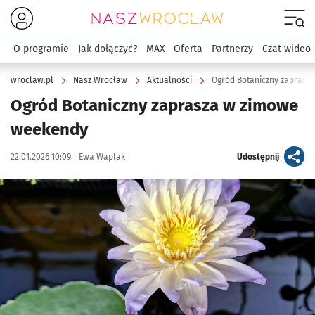
Menu
O programie
Jak dołączyć?
MAX
Oferta
Partnerzy
Czat wideo
wroclaw.pl
Nasz Wrocław
Aktualności
Ogród Botaniczny zaprasz
Ogród Botaniczny zaprasza w zimowe
weekendy
Data publikacji:
Autor:
artykuł
22.01.2026 10:09 |
Ewa Waplak
Udostępnij
Kliknij, aby powiększyć