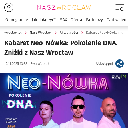
Menu
O programie
Jak dołączyć?
MAX
Oferta
Partnerzy
Czat wideo
wroclaw.pl
Nasz Wrocław
Aktualności
Kabaret Neo-Nówka: Pokole
Kabaret Neo-Nówka: Pokolenie DNA.
Zniżki z Nasz Wrocław
Data publikacji:
Autor:
artykuł
12.11.2025 13:38 |
Ewa Waplak
Udostępnij
Kliknij, aby powiększyć