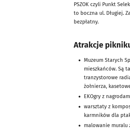
PSZOK czyli Punkt Sele
to boczna ul. Długiej. 
bezpłatny.
Atrakcje piknik
Muzeum Starych Sp
mieszkańców. Są ta
tranzystorowe radi
żołnierza, kasetow
EKOgry z nagrodami
warsztaty z kompos
karmników dla ptak
malowanie muralu z