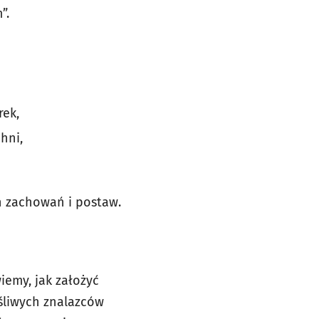
”.
rek,
hni,
 zachowań i postaw.
iemy, jak założyć
ęśliwych znalazców