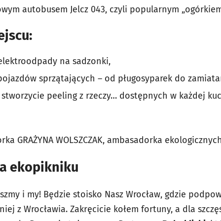
owym autobusem Jelcz 043, czyli popularnym „ogórkiem
ejscu:
elektroodpady na sadzonki,
pojazdów sprzątających – od pługosyparek do zamiata
 stworzycie peeling z rzeczy… dostępnych w każdej kuc
orka GRAŻYNA WOLSZCZAK, ambasadorka ekologicznych
a ekopikniku
aszmy i my! Będzie stoisko Nasz Wrocław, gdzie podpow
niej z Wrocławia. Zakręcicie kołem fortuny, a dla szcz