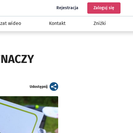
do programu Nasz Wrocław
do konta
Rejestracja
Zaloguj się
zat wideo
Kontakt
Zniżki
 ZNACZY
artykuł
Udostępnij