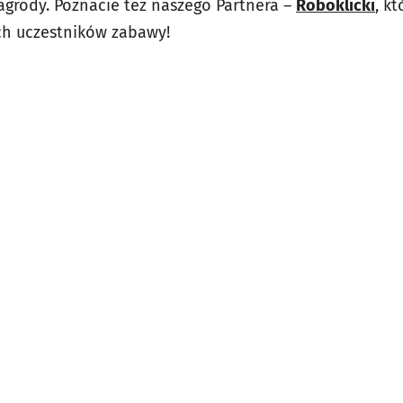
grody. Poznacie też naszego Partnera –
Roboklicki
, kt
h uczestników zabawy!