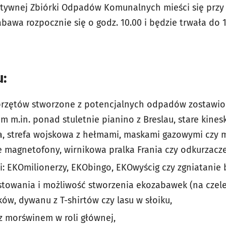
ktywnej Zbiórki Odpadów Komunalnych mieści się prz
Zabawa rozpocznie się o godz. 10.00 i będzie trwała do 1
u:
rzętów stworzone z potencjalnych odpadów zostawio
m m.in. ponad stuletnie pianino z Breslau, stare kine
a, strefa wojskowa z hełmami, maskami gazowymi czy
e magnetofony, wirnikowa pralka Frania czy odkurzacze
: EKOmilionerzy, EKObingo, EKOwyścig czy zgniatanie b
towania i możliwość stworzenia ekozabawek (na czele
ów, dywanu z T-shirtów czy lasu w słoiku,
 morświnem w roli głównej,