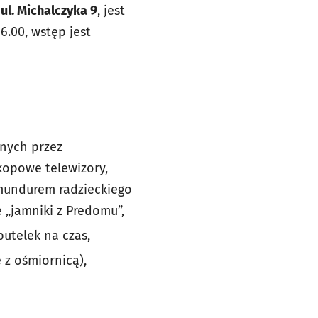
y
ul. Michalczyka 9
, jest
6.00, wstęp jest
nych przez
skopowe telewizory,
 mundurem radzieckiego
 „jamniki z Predomu”,
utelek na czas,
 z ośmiornicą),