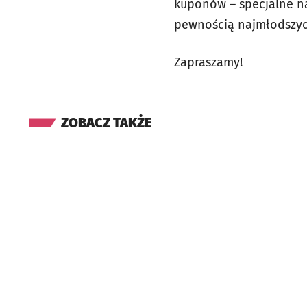
kuponów – specjalne na
pewnością najmłodszyc
Zapraszamy!
ZOBACZ TAKŻE