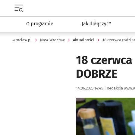
Menu główne portalu wroclaw.pl
O programie
Jak dołączyć?
wroclaw.pl
Nasz Wrocław
Aktualności
18 czerwca rodzi
18 czerwca
DOBRZE
Data publikacji:
Autor:
14.06.2023 14:45 |
Redakcja www.w
Kliknij, aby powiększyć