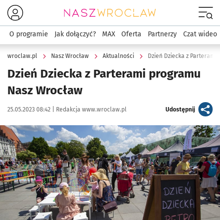
Menu
O programie
Jak dołączyć?
MAX
Oferta
Partnerzy
Czat wideo
wroclaw.pl
Nasz Wrocław
Aktualności
Dzień Dziecka z Parteram
Dzień Dziecka z Parterami programu
Nasz Wrocław
Data publikacji:
Autor:
artykuł
25.05.2023 08:42 |
Redakcja www.wroclaw.pl
Udostępnij
Kliknij, aby powiększyć