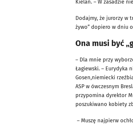
Kielan. – W zasadzie ni
Dodajmy, że jurorzy w t
żywo” dopiero w dniu o
Ona musi być „
– Dla mnie przy wyborz
Łagiewski. – Eurydyka 
Gosen,niemiecki rzeźbia
ASP w ówczesnym Breslau
przypomina dyrektor Mu
poszukiwano kobiety z
– Muszę najpierw ochło