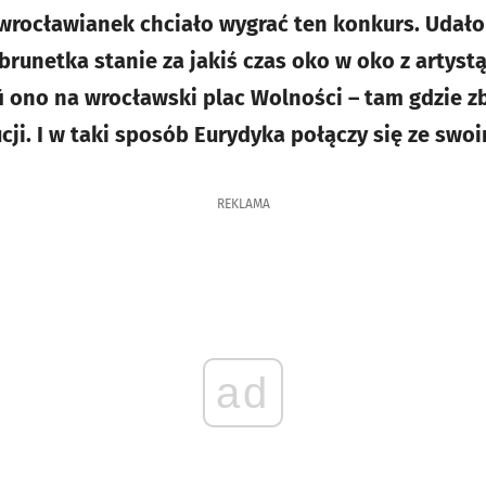
rocławianek chciało wygrać ten konkurs. Udało 
runetka stanie za jakiś czas oko w oko z artystą,
i ono na wrocławski plac Wolności – tam gdzie zb
cji. I w taki sposób Eurydyka połączy się ze swo
REKLAMA
ad