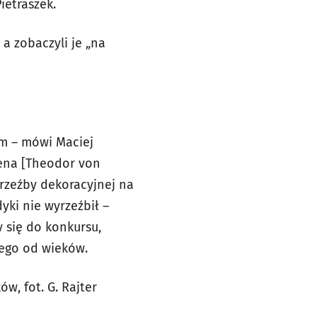
Pietraszek.
 a zobaczyli je „na
em – mówi Maciej
sena [Theodor von
ą rzeźby dekoracyjnej na
yki nie wyrzeźbił –
 się do konkursu,
nego od wieków.
w, fot. G. Rajter