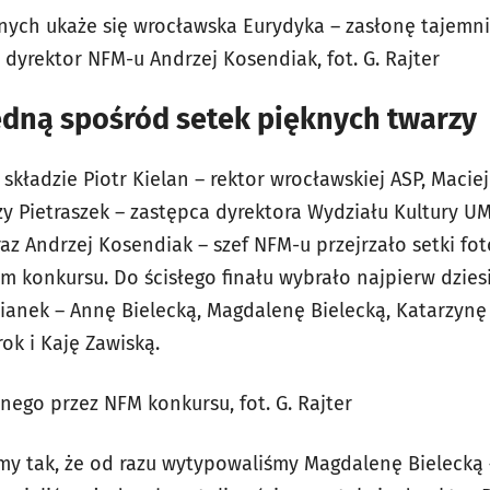
nych ukaże się wrocławska Eurydyka – zasłonę tajemni
dyrektor NFM-u Andrzej Kosendiak, fot. G. Rajte
r
jedną spośród setek pięknych twarzy
 składzie Piotr Kielan – rektor wrocławskiej ASP, Macie
zy Pietraszek – zastępca dyrektora Wydziału Kultury U
az Andrzej Kosendiak – szef NFM-u przejrzało setki foto
 konkursu. Do ścisłego finału wybrało najpierw dziesi
ianek – Annę Bielecką, Magdalenę Bielecką, Katarzynę
ok i Kaję Zawiską.
onego przez NFM konkursu, fot. G. Rajter
my tak, że od razu wytypowaliśmy Magdalenę Bielecką 