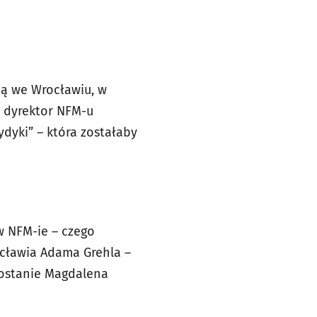
ną we Wrocławiu, w
ł dyrektor NFM-u
ydyki” – która zostałaby
w NFM-ie – czego
cławia Adama Grehla –
zostanie Magdalena