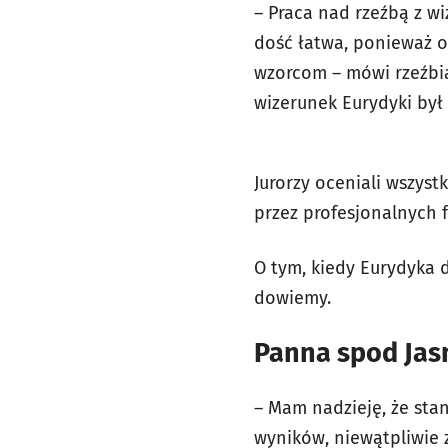
– Praca nad rzeźbą z w
dość łatwa, ponieważ o
wzorcom – mówi rzeźbia
wizerunek Eurydyki był 
Jurorzy oceniali wszys
przez profesjonalnych 
O tym, kiedy Eurydyka 
dowiemy.
Panna spod Jas
– Mam nadzieję, że sta
wyników, niewątpliwie z