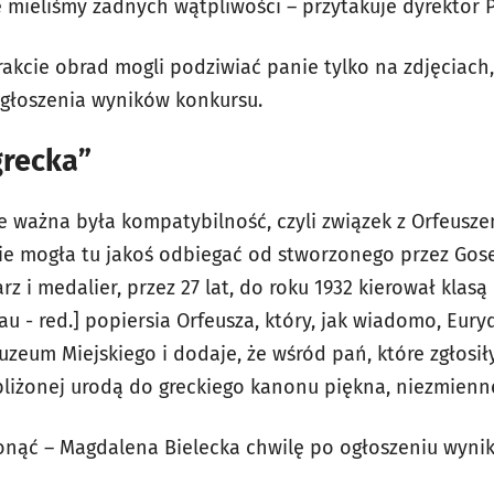
e mieliśmy żadnych wątpliwości – przytakuje dyrektor 
rakcie obrad mogli podziwiać panie tylko na zdjęciach,
głoszenia wyników konkursu.
grecka”
e ważna była kompatybilność, czyli związek z Orfeusz
nie mogła tu jakoś odbiegać od stworzonego przez Go
rz i medalier, przez 27 lat, do roku 1932 kierował klas
 - red.] popiersia Orfeusza, który, jak wiadomo, Euryd
zeum Miejskiego i dodaje, że wśród pań, które zgłosiły
bliżonej urodą do greckiego kanonu piękna, niezmien
nąć – Magdalena Bielecka chwilę po ogłoszeniu wynikó