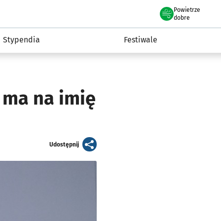
Powietrze
we Wrocławiu
Kultura
dobre
Stypendia
Festiwale
 ma na imię
artykuł
Udostępnij