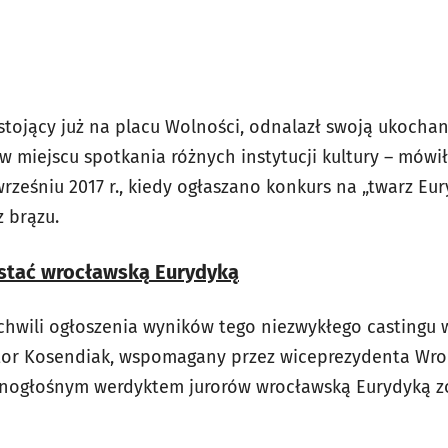
 stojący już na placu Wolności, odnalazł swoją ukocha
 w miejscu spotkania różnych instytucji kultury – mówi
ześniu 2017 r., kiedy ogłaszano konkurs na „twarz Eur
 brązu.
ostać wrocławską Eurydyką
 chwili ogłoszenia wyników tego niezwykłego castingu 
tor Kosendiak, wspomagany przez wiceprezydenta Wro
ednogłośnym werdyktem jurorów wrocławską Eurydyką 