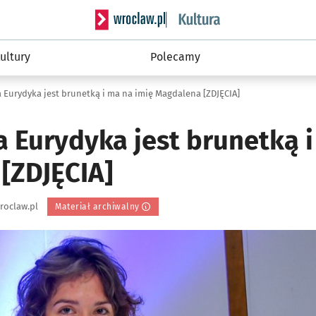
Serwis informacyjny wroclaw.pl podserwis: 
ultury
Polecamy
Eurydyka jest brunetką i ma na imię Magdalena [ZDJĘCIA]
 Eurydyka jest brunetką i
[ZDJĘCIA]
roclaw.pl
Materiał archiwalny