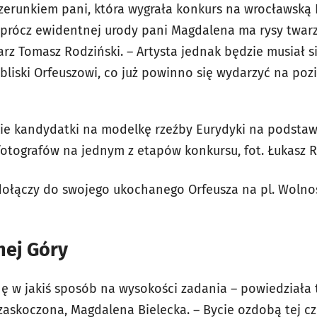
izerunkiem pani, która wygrała konkurs na wrocławską
prócz ewidentnej urody pani Magdalena ma rysy twarzy
rz Tomasz Rodziński. – Artysta jednak będzie musiał si
bliski Orfeuszowi, co już powinno się wydarzyć na poz
tkie kandydatki na modelkę rzeźby Eurydyki na podsta
fotografów na jednym z etapów konkursu, fot. Łukasz R
dołączy do swojego ukochanego Orfeusza na pl. Wolnoś
nej Góry
nę w jakiś sposób na wysokości zadania – powiedziała 
askoczona, Magdalena Bielecka. – Bycie ozdobą tej częś