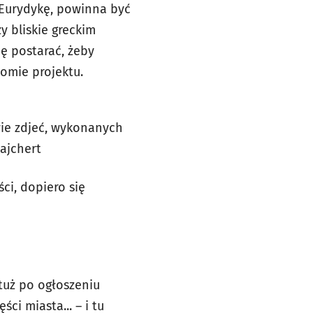
 Eurydykę, powinna być
 bliskie greckim
ę postarać, żeby
iomie projektu.
wie zdjeć, wykonanych
ajchert
ci, dopiero się
tuż po ogłoszeniu
ci miasta... – i tu