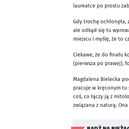
laureatce po prostu za
Gdy trochę ochłonęła, 
ale odkąd się tu wprow
miejscu i myślę, że to
Ciekawe, że do finału 
(pierwsza po prawej), fo
Magdalena Bielecka poc
pracuje w kręconym tu s
coś, co łączy ją z mito
związana z naturą. Ona 
BĄDŹ NA BIEŻĄ