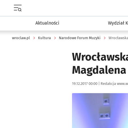
Menu główne portalu wroclaw.pl
Aktualności
Wydział K
wroclaw.pl
Kultura
Narodowe Forum Muzyki
Wrocławska 
Wrocławska
Magdalena 
Data publikacji:
Autor:
19.12.2017 00:00 |
Redakcja www.w
Kliknij, aby powiększyć