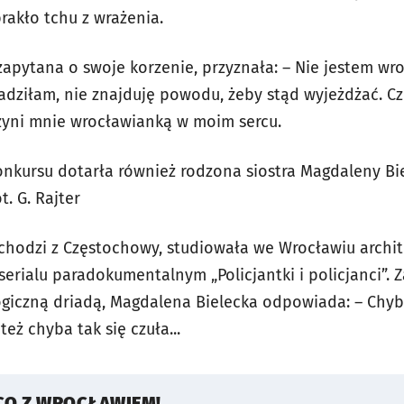
brakło tchu z wrażenia.
zapytana o swoje korzenie, przyznała: – Nie jestem wr
adziłam, nie znajduję powodu, żeby stąd wyjeżdżać. Cz
 czyni mnie wrocławianką w moim sercu.
konkursu dotarła również rodzona siostra Magdaleny Bi
t. G. Rajter
hodzi z Częstochowy, studiowała we Wrocławiu archite
erialu paradokumentalnym „Policjantki i policjanci”. Z
logiczną driadą, Magdalena Bielecka odpowiada: – Chyba
też chyba tak się czuła...
CO Z WROCŁAWIEM!