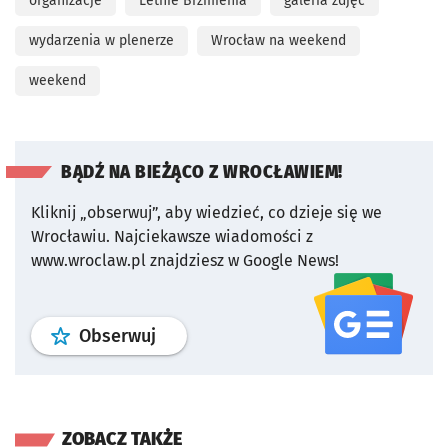
organizacje
Letnie Brzmienia
galeria zdjęć
wydarzenia w plenerze
Wrocław na weekend
weekend
BĄDŹ NA BIEŻĄCO Z WROCŁAWIEM!
Kliknij „obserwuj”, aby wiedzieć, co dzieje się we
Wrocławiu.
Najciekawsze wiadomości z
www.wroclaw.pl znajdziesz w Google News!
profil
google news
serwisu wroclaw
Obserwuj
ZOBACZ TAKŻE