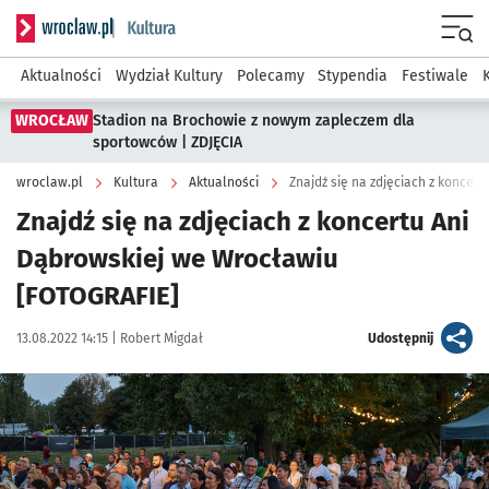
Serwis informacyjny wroclaw.pl podserwis: Kultura
Menu
Aktualności
Wydział Kultury
Polecamy
Stypendia
Festiwale
WROCŁAW
Stadion na Brochowie z nowym zapleczem dla
sportowców | ZDJĘCIA
wroclaw.pl
Kultura
Aktualności
Znajdź się na zdjęciach z koncer
Znajdź się na zdjęciach z koncertu Ani
Dąbrowskiej we Wrocławiu
[FOTOGRAFIE]
Data publikacji:
Autor:
artykuł
13.08.2022 14:15 |
Robert Migdał
Udostępnij
Kliknij, aby zobaczyć galerię