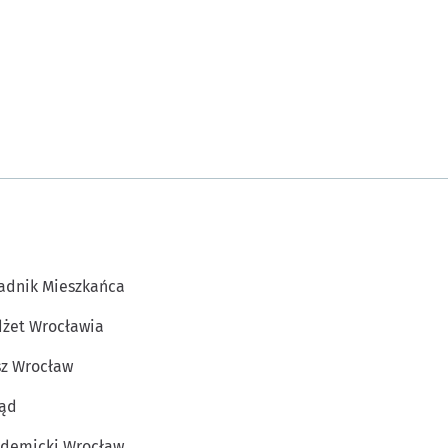
adnik Mieszkańca
żet Wrocławia
z Wrocław
ąd
demicki Wrocław