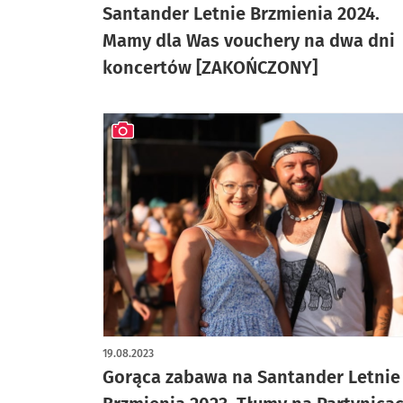
Santander Letnie Brzmienia 2024.
Mamy dla Was vouchery na dwa dni
koncertów [ZAKOŃCZONY]
artykuł z galerią zdjęć
19.08.2023
Gorąca zabawa na Santander Letnie