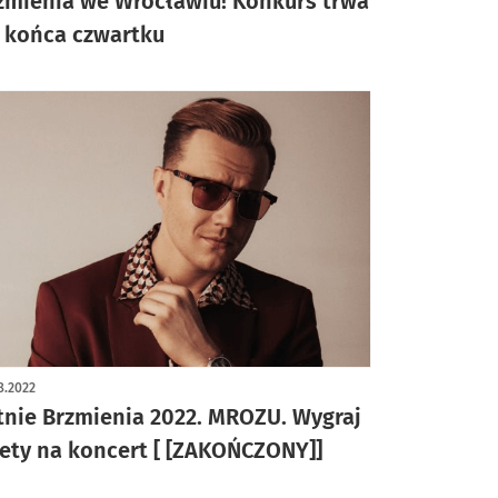
zmienia we Wrocławiu! Konkurs trwa
 końca czwartku
8.2022
tnie Brzmienia 2022. MROZU. Wygraj
lety na koncert [ [ZAKOŃCZONY]]