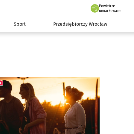
claw.pl
Powietrze
we Wrocławiu
umiarkowane
Sport
Przedsiębiorczy Wrocław