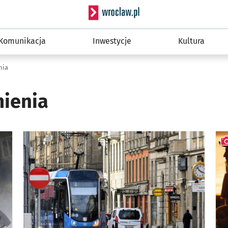
Serwis informacyjny wro
Komunikacja
Inwestycje
Kultura
nia
mienia