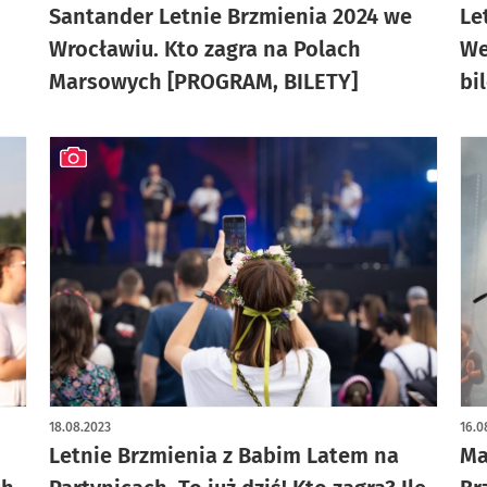
Santander Letnie Brzmienia 2024 we
Le
Wrocławiu. Kto zagra na Polach
We
Marsowych [PROGRAM, BILETY]
bi
artykuł z galerią zdjęć
18.08.2023
16.0
Letnie Brzmienia z Babim Latem na
Ma