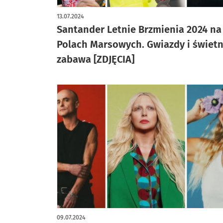
artykuł z galerią zdjęć
13.07.2024
Santander Letnie Brzmienia 2024 na
Polach Marsowych. Gwiazdy i świet
zabawa [ZDJĘCIA]
09.07.2024