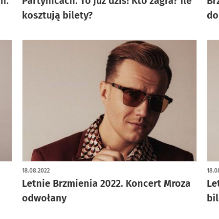
h.
Partynicach. To już dziś! Kto zagra? Ile
Br
kosztują bilety?
do
18.08.2022
18.0
Letnie Brzmienia 2022. Koncert Mroza
Le
odwołany
bi