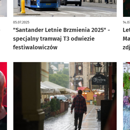
art
05.07.2025
14.0
e
"Santander Letnie Brzmienia 2025" -
Le
specjalny tramwaj T3 odwiezie
Ma
festiwalowiczów
zd