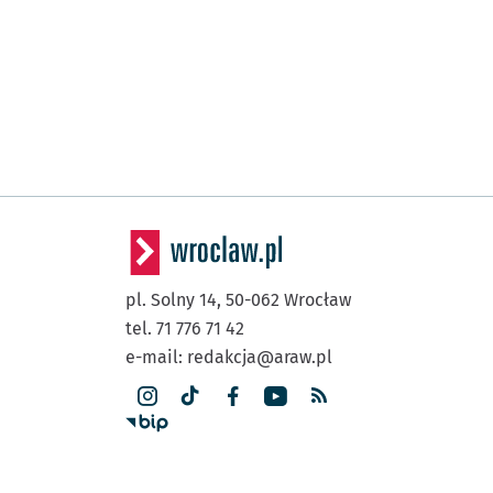
pl. Solny 14,
50-062
Wrocław
tel. 71 776 71 42
e-mail:
redakcja@araw.pl