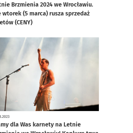
tnie Brzmienia 2024 we Wrocławiu.
 wtorek (5 marca) rusza sprzedaż
letów (CENY)
8.2023
my dla Was karnety na Letnie