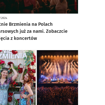
ykuł z galerią zdjęć
7.2024
tnie Brzmienia na Polach
rsowych już za nami. Zobaczcie
jęcia z koncertów