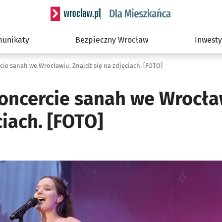
Serwis informacyjny wroclaw.pl podserwis: Dla
unikaty
Bezpieczny Wrocław
Inwesty
ie sanah we Wrocławiu. Znajdź się na zdjęciach. [FOTO]
oncercie sanah we Wrocła
ciach. [FOTO]
ię