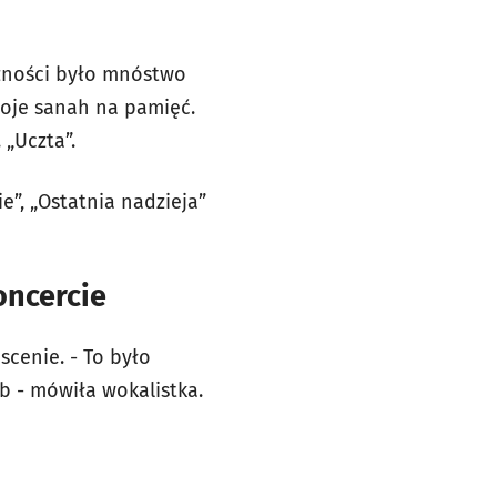
zności było mnóstwo
boje sanah na pamięć.
 „Uczta”.
ie”, „Ostatnia nadzieja”
oncercie
cenie. - To było
b - mówiła wokalistka.