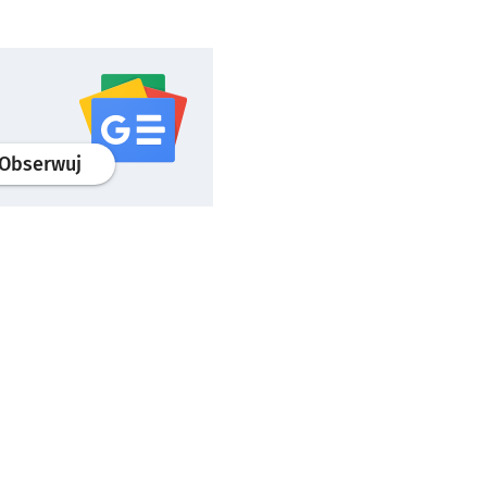
profil
google news
serwisu wroclaw.pl
Obserwuj