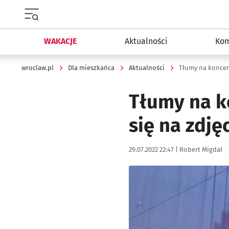
Menu główne portalu wroclaw.pl
WAKACJE
Aktualności
Kom
wroclaw.pl
Dla mieszkańca
Aktualności
Tłumy na koncerc
Tłumy na k
się na zdję
Data publikacji:
Autor:
29.07.2022 22:47 |
Robert Migdał
Kliknij, aby zobaczyć galer
Kliknij, aby powiększyć