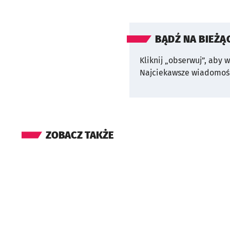
BĄDŹ NA BIEŻĄ
Kliknij „obserwuj”, aby 
Najciekawsze wiadomośc
ZOBACZ TAKŻE