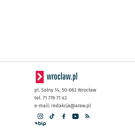
pl. Solny 14,
50-062
Wrocław
tel. 71 776 71 42
e-mail:
redakcja@araw.pl