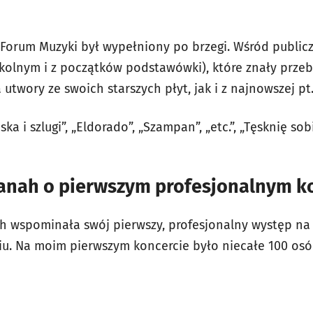
Forum Muzyki był wypełniony po brzegi. Wśród public
zkolnym i z początków podstawówki), które znały prze
utwory ze swoich starszych płyt, jak i z najnowszej pt.
ka i szlugi”, „Eldorado”, „Szampan”, „etc.”, „Tęsknię sob
nah o pierwszym profesjonalnym k
h wspominała swój pierwszy, profesjonalny występ na s
iu. Na moim pierwszym koncercie było niecałe 100 osó