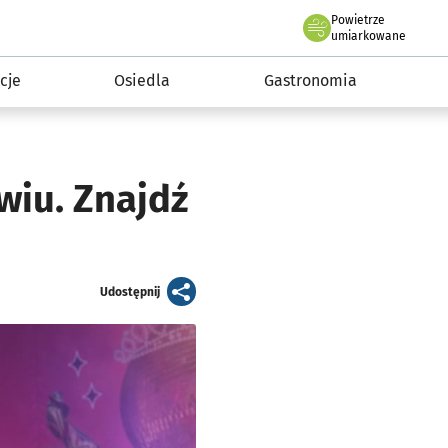
Powietrze
we Wrocławiu
 mieszkańca
umiarkowane
cje
Osiedla
Gastronomia
wiu. Znajdź
artykuł
Udostępnij