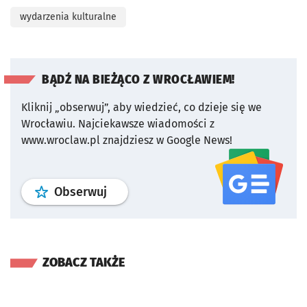
wydarzenia kulturalne
BĄDŹ NA BIEŻĄCO Z WROCŁAWIEM!
Kliknij „obserwuj”, aby wiedzieć, co dzieje się we
Wrocławiu.
Najciekawsze wiadomości z
www.wroclaw.pl znajdziesz w Google News!
profil
google news
serwisu wroclaw
Obserwuj
ZOBACZ TAKŻE