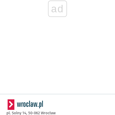
ad
pl. Solny 14,
50-062
Wrocław