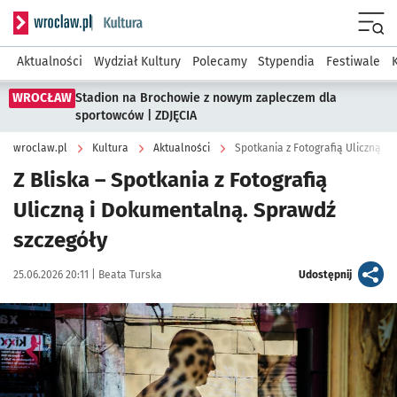
Serwis informacyjny wroclaw.pl podserwis: Kultura
Menu
Aktualności
Wydział Kultury
Polecamy
Stypendia
Festiwale
WROCŁAW
Stadion na Brochowie z nowym zapleczem dla
sportowców | ZDJĘCIA
wroclaw.pl
Kultura
Aktualności
Spotkania z Fotografią Uliczną i
Z Bliska – Spotkania z Fotografią
Uliczną i Dokumentalną. Sprawdź
szczegóły
Data publikacji:
Autor:
artykuł
25.06.2026 20:11 |
Beata Turska
Udostępnij
Kliknij, aby powiększyć