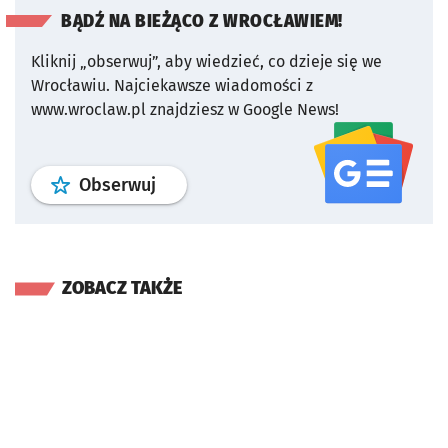
BĄDŹ NA BIEŻĄCO Z WROCŁAWIEM!
Kliknij „obserwuj”, aby wiedzieć, co dzieje się we
Wrocławiu.
Najciekawsze wiadomości z
www.wroclaw.pl znajdziesz w Google News!
profil
google news
serwisu wroclaw
Obserwuj
ZOBACZ TAKŻE