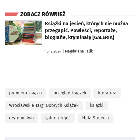
ZOBACZ RÓWNIEŻ
otworzy się w nowej karcie
Książki na jesień, których nie można
przegapić. Powieści, reportaże,
biografie, kryminały [GALERIA]
16.12.2024
| Magdalena Talik
premiera książki
przegląd książek
literatura
Wrocławskie Targi Dobrych Książek
książki
czytelnictwo
galeria zdjęć
Hala Stulecia