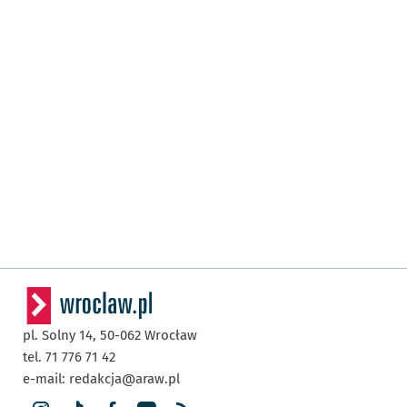
pl. Solny 14,
50-062
Wrocław
tel. 71 776 71 42
e-mail:
redakcja@araw.pl