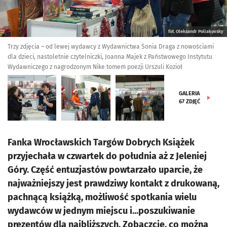
fot. Oleksandr Poliakovsky
Trzy zdjęcia – od lewej wydawcy z Wydawnictwa Sonia Draga z nowościami
dla dzieci, nastoletnie czytelniczki, Joanna Majek z Państwowego Instytutu
Wydawniczego z nagrodzonym Nike tomem poezji Urszuli Kozioł
GALERIA
67
ZDJĘĆ
Fanka Wrocławskich Targów Dobrych Książek
przyjechała w czwartek do południa aż z Jeleniej
Góry. Część entuzjastów powtarzało uparcie, że
najważniejszy jest prawdziwy kontakt z drukowaną,
pachnącą książką, możliwość spotkania wielu
wydawców w jednym miejscu i...poszukiwanie
prezentów dla najbliższych. Zobaczcie, co można