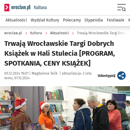
Serwis informacyjny wroclaw.pl podserwis: Kultura
Menu
Aktualności
Wydział Kultury
Polecamy
Stypendia
Festiwale
wroclaw.pl
Kultura
Aktualności
Trwają Wrocławskie Targi Dobryc
Trwają Wrocławskie Targi Dobrych
Książek w Hali Stulecia [PROGRAM,
SPOTKANIA, CENY KSIĄŻEK]
Data publikacji:
Autor:
05.12.2024 19:01 |
Magdalena Talik
|
aktualizacja:
2 lata
artykuł
Udostępnij
temu, 07.12.2024
Kliknij, aby zobaczyć galerię