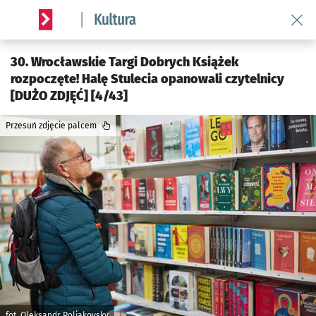
Wróć 
Serwis informacyjny wroclaw.pl podserwis: Kultura
30. Wrocławskie Targi Dobrych Książek
rozpoczęte! Halę Stulecia opanowali czytelnicy
[DUŻO ZDJĘĆ] [4/43]
Przesuń zdjęcie palcem
fot. Oleksandr Poliakovsky