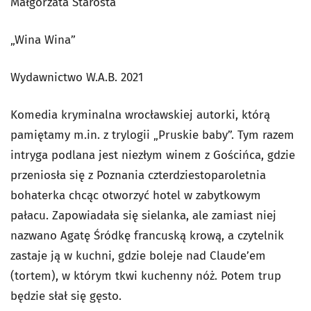
Małgorzata Starosta
„Wina Wina”
Wydawnictwo W.A.B. 2021
Komedia kryminalna wrocławskiej autorki, którą
pamiętamy m.in. z trylogii „Pruskie baby”. Tym razem
intryga podlana jest niezłym winem z Gościńca, gdzie
przeniosła się z Poznania czterdziestoparoletnia
bohaterka chcąc otworzyć hotel w zabytkowym
pałacu. Zapowiadała się sielanka, ale zamiast niej
nazwano Agatę Śródkę francuską krową, a czytelnik
zastaje ją w kuchni, gdzie boleje nad Claude’em
(tortem), w którym tkwi kuchenny nóż. Potem trup
będzie słał się gęsto.