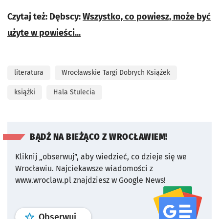
Czytaj też: Dębscy:
Wszystko, co powiesz, może być
użyte w powieści...
literatura
Wrocławskie Targi Dobrych Książek
książki
Hala Stulecia
BĄDŹ NA BIEŻĄCO Z WROCŁAWIEM!
Kliknij „obserwuj”, aby wiedzieć, co dzieje się we
Wrocławiu.
Najciekawsze wiadomości z
www.wroclaw.pl znajdziesz w Google News!
profil
google news
serwisu wroclaw
Obserwuj