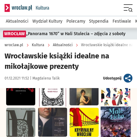
Serwis informacyjny wroclaw.pl podserwis: Kultura
Menu
Aktualności
Wydział Kultury
Polecamy
Stypendia
Festiwale
WROCŁAW
„Panorama 1670” w Hali Stulecia – zdjęcia z soboty
wroclaw.pl
Kultura
Aktualności
Wrocławskie książki idealne na 
Wrocławskie książki idealne na
mikołajkowe prezenty
Data publikacji:
Autor:
artykuł
01.12.2021 11:52 |
Magdalena Talik
Udostępnij
Kliknij, aby powiększyć