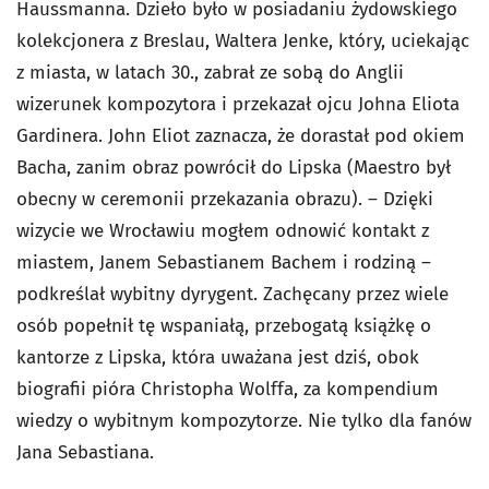
Haussmanna. Dzieło było w posiadaniu żydowskiego
kolekcjonera z Breslau, Waltera Jenke, który, uciekając
z miasta, w latach 30., zabrał ze sobą do Anglii
wizerunek kompozytora i przekazał ojcu Johna Eliota
Gardinera. John Eliot zaznacza, że dorastał pod okiem
Bacha, zanim obraz powrócił do Lipska (Maestro był
obecny w ceremonii przekazania obrazu). – Dzięki
wizycie we Wrocławiu mogłem odnowić kontakt z
miastem, Janem Sebastianem Bachem i rodziną –
podkreślał wybitny dyrygent. Zachęcany przez wiele
osób popełnił tę wspaniałą, przebogatą książkę o
kantorze z Lipska, która uważana jest dziś, obok
biografii pióra Christopha Wolffa, za kompendium
wiedzy o wybitnym kompozytorze. Nie tylko dla fanów
Jana Sebastiana.