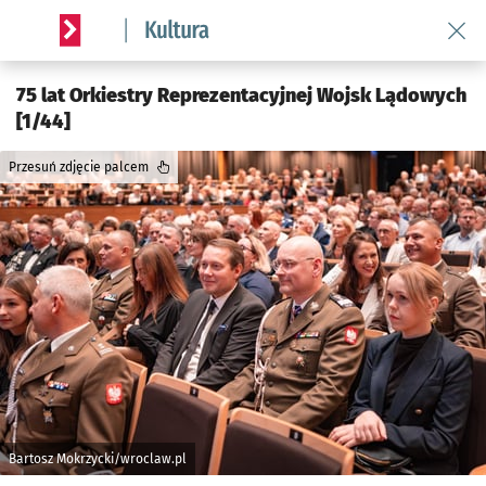
Wróć 
Serwis informacyjny wroclaw.pl podserwis: Kultura
75 lat Orkiestry Reprezentacyjnej Wojsk Lądowych
[1/44]
Przesuń zdjęcie palcem
Bartosz Mokrzycki/wroclaw.pl