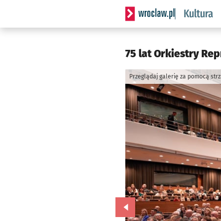
Serwis informacyjny wrocla
75 lat Orkiestry Re
Przeglądaj galerię za pomocą str
Przejdź do poprzedniego zd