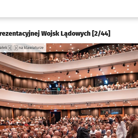
w.pl podserwis: Kultura
prezentacyjnej Wojsk Lądowych [2/44]
załek
na klawiaturze
jęcia.