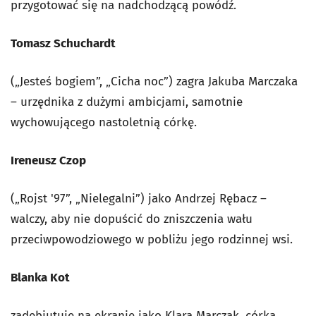
przygotować się na nadchodzącą powódź.
Tomasz Schuchardt
(„Jesteś bogiem”, „Cicha noc”) zagra Jakuba Marczaka
– urzędnika z dużymi ambicjami, samotnie
wychowującego nastoletnią córkę.
Ireneusz Czop
(„Rojst '97”, „Nielegalni”) jako Andrzej Rębacz –
walczy, aby nie dopuścić do zniszczenia wału
przeciwpowodziowego w pobliżu jego rodzinnej wsi.
Blanka Kot
zadebiutuje na ekranie jako Klara Marczak, córka