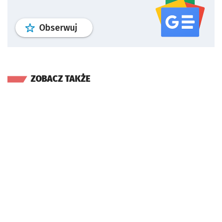
profil
google news
serwisu wroclaw
Obserwuj
ZOBACZ TAKŻE