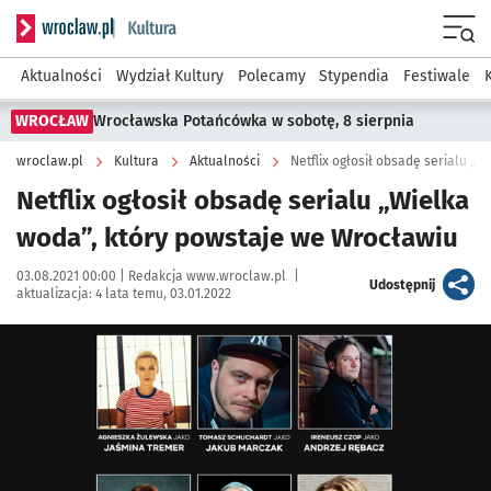
Serwis informacyjny wroclaw.pl podserwis: Kultura
Menu
Aktualności
Wydział Kultury
Polecamy
Stypendia
Festiwale
WROCŁAW
Wrocławska Potańcówka w sobotę, 8 sierpnia
wroclaw.pl
Kultura
Aktualności
Netflix ogłosił obsadę serialu „
Netflix ogłosił obsadę serialu „Wielka
woda”, który powstaje we Wrocławiu
Data publikacji:
Autor:
03.08.2021 00:00 |
Redakcja www.wroclaw.pl
|
artykuł
Udostępnij
aktualizacja:
4 lata temu, 03.01.2022
Kliknij, aby powiększyć