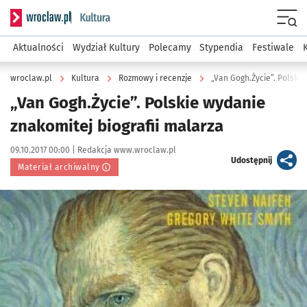
Serwis informacyjny wroclaw.pl podserwis: Kultura
Menu
Aktualności
Wydział Kultury
Polecamy
Stypendia
Festiwale
wroclaw.pl
Kultura
Rozmowy i recenzje
„Van Gogh.Życie”. Polskie
„Van Gogh.Życie”. Polskie wydanie
znakomitej biografii malarza
Data publikacji:
Autor:
09.10.2017 00:00 |
Redakcja www.wroclaw.pl
artykuł
Udostępnij
Materiał archiwalny
Kliknij, aby powiększyć