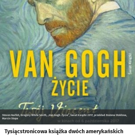
Steven Naifeh, Gregory White Smith, „Van Gogh. Życie”, Świat Książki 2017, przekład: Bożena Stokłosa,
Marcin Stopa
Tysiącstronicowa książka dwóch amerykańskich