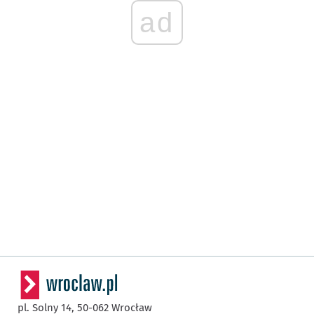
ad
pl. Solny 14,
50-062
Wrocław