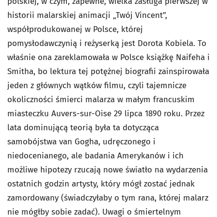
polskiej, w czym, zapewne, wielka zasługa pierwszej w
historii malarskiej animacji „Twój Vincent”,
współprodukowanej w Polsce, której
pomysłodawczynią i reżyserką jest Dorota Kobiela. To
właśnie ona zareklamowała w Polsce książkę Naifeha i
Smitha, bo lektura tej potężnej biografii zainspirowała
jeden z głównych wątków filmu, czyli tajemnicze
okoliczności śmierci malarza w małym francuskim
miasteczku Auvers-sur-Oise 29 lipca 1890 roku. Przez
lata dominującą teorią była ta dotycząca
samobójstwa van Gogha, udręczonego i
niedocenianego, ale badania Amerykanów i ich
możliwe hipotezy rzucają nowe światło na wydarzenia
ostatnich godzin artysty, który mógł zostać jednak
zamordowany (świadczyłaby o tym rana, której malarz
nie mógłby sobie zadać). Uwagi o śmiertelnym