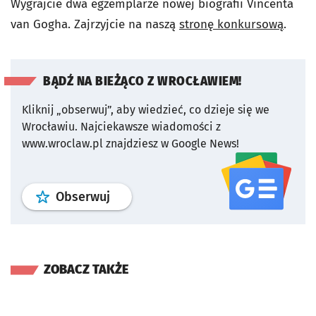
Wygrajcie dwa egzemplarze nowej biografii Vincenta
van Gogha. Zajrzyjcie na naszą
stronę konkursową
.
BĄDŹ NA BIEŻĄCO Z WROCŁAWIEM!
Kliknij „obserwuj”, aby wiedzieć, co dzieje się we
Wrocławiu.
Najciekawsze wiadomości z
www.wroclaw.pl znajdziesz w Google News!
profil
google news
serwisu wroclaw
Obserwuj
ZOBACZ TAKŻE