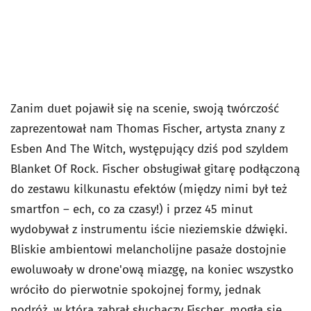
Zanim duet pojawił się na scenie, swoją twórczość
zaprezentował nam Thomas Fischer, artysta znany z
Esben And The Witch, występujący dziś pod szyldem
Blanket Of Rock. Fischer obsługiwał gitarę podłączoną
do zestawu kilkunastu efektów (między nimi był też
smartfon – ech, co za czasy!) i przez 45 minut
wydobywał z instrumentu iście nieziemskie dźwięki.
Bliskie ambientowi melancholijne pasaże dostojnie
ewoluwoały w drone'ową miazgę, na koniec wszystko
wróciło do pierwotnie spokojnej formy, jednak
podróż, w którą zabrał słuchaczy Fischer, mogła się