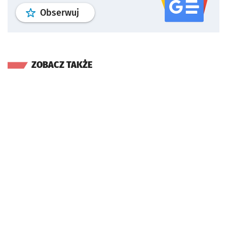
profil
google news
serwisu wroclaw
Obserwuj
ZOBACZ TAKŻE