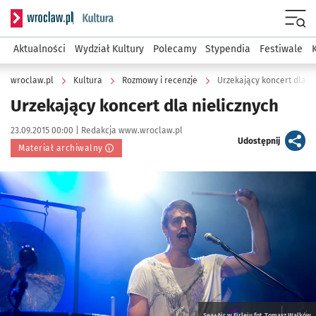
Serwis informacyjny wroclaw.pl podserwis: Kultura
Menu
Aktualności
Wydział Kultury
Polecamy
Stypendia
Festiwale
wroclaw.pl
Kultura
Rozmowy i recenzje
Urzekający koncert dla ni
Urzekający koncert dla nielicznych
Data publikacji:
Autor:
23.09.2015 00:00 |
Redakcja www.wroclaw.pl
artykuł
Udostępnij
Materiał archiwalny
Kliknij, aby powiększyć
Sea+Air w Firleju fot. Tomasz Walków