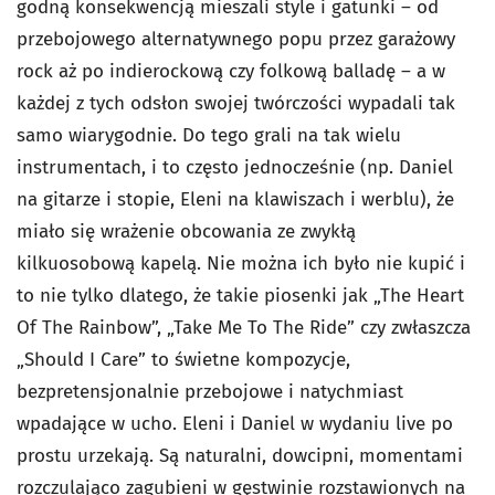
godną konsekwencją mieszali style i gatunki – od
przebojowego alternatywnego popu przez garażowy
rock aż po indierockową czy folkową balladę – a w
każdej z tych odsłon swojej twórczości wypadali tak
samo wiarygodnie. Do tego grali na tak wielu
instrumentach, i to często jednocześnie (np. Daniel
na gitarze i stopie, Eleni na klawiszach i werblu), że
miało się wrażenie obcowania ze zwykłą
kilkuosobową kapelą. Nie można ich było nie kupić i
to nie tylko dlatego, że takie piosenki jak „The Heart
Of The Rainbow”, „Take Me To The Ride” czy zwłaszcza
„Should I Care” to świetne kompozycje,
bezpretensjonalnie przebojowe i natychmiast
wpadające w ucho. Eleni i Daniel w wydaniu live po
prostu urzekają. Są naturalni, dowcipni, momentami
rozczulająco zagubieni w gęstwinie rozstawionych na