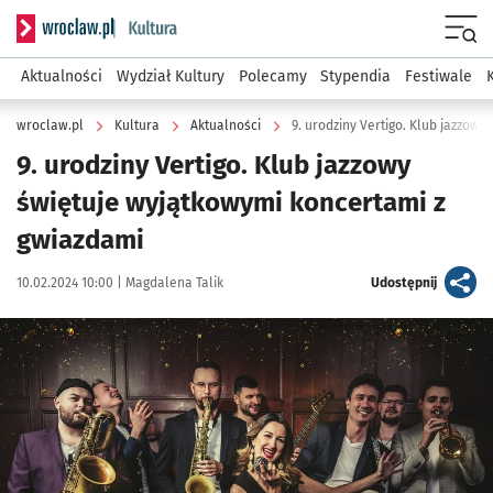
Serwis informacyjny wroclaw.pl podserwis: Kultura
Menu
Aktualności
Wydział Kultury
Polecamy
Stypendia
Festiwale
wroclaw.pl
Kultura
Aktualności
9. urodziny Vertigo. Klub jazzow
9. urodziny Vertigo. Klub jazzowy
świętuje wyjątkowymi koncertami z
gwiazdami
Data publikacji:
Autor:
artykuł
10.02.2024 10:00 |
Magdalena Talik
Udostępnij
Kliknij, aby zobaczyć galerię