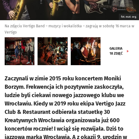
fot. mat. org.
Na zdjęciu Vertigo Band – muzycy i wokalistka – zagrają w sobotę 16 marca w
Vertigo
GALERIA
18
ZDJĘĆ
Zaczynali w zimie 2015 roku koncertem Moniki
Borzym. Frekwencja ich pozytywnie zaskoczyła,
ludzie byli ciekawi nowego jazzowego klubu we
Wrocławiu. Kiedy w 2019 roku ekipa Vertigo Jazz
Club & Restaurant odbierała statuetkę 30
Kreatywnych Wrocławia organizowała już 600
koncertów rocznie! I wciąż się rozwijała. Dziś to
jazzowa marka Wrocławia. A z okazji 9. urodzin w