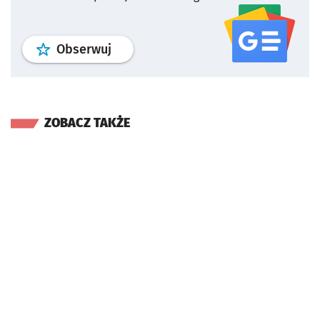
profil
google news
serwisu wroclaw
Obserwuj
ZOBACZ TAKŻE