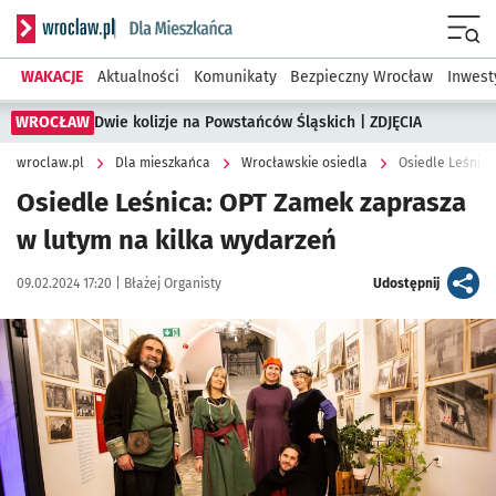
Serwis informacyjny wroclaw.pl podserwis: Dla mieszkańca
Menu
WAKACJE
Aktualności
Komunikaty
Bezpieczny Wrocław
Inwest
WROCŁAW
Dwie kolizje na Powstańców Śląskich | ZDJĘCIA
wroclaw.pl
Dla mieszkańca
Wrocławskie osiedla
Osiedle Leśnica
Osiedle Leśnica: OPT Zamek zaprasza
w lutym na kilka wydarzeń
Data publikacji:
Autor:
artykuł
09.02.2024 17:20 |
Błażej Organisty
Udostępnij
Kliknij, aby powiększyć