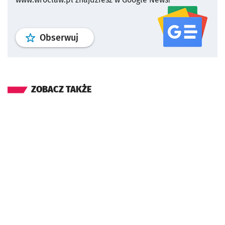
profil
google news
serwisu wroclaw
Obserwuj
ZOBACZ TAKŻE