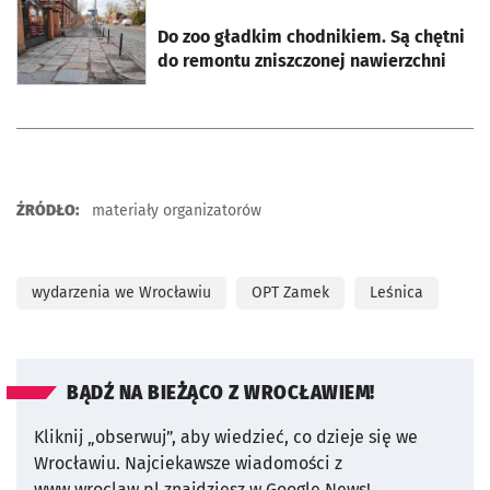
otworzy się w nowej karcie
Do zoo gładkim chodnikiem. Są chętni
do remontu zniszczonej nawierzchni
ŹRÓDŁO:
materiały organizatorów
wydarzenia we Wrocławiu
OPT Zamek
Leśnica
BĄDŹ NA BIEŻĄCO Z WROCŁAWIEM!
Kliknij „obserwuj”, aby wiedzieć, co dzieje się we
Wrocławiu.
Najciekawsze wiadomości z
www.wroclaw.pl znajdziesz w Google News!