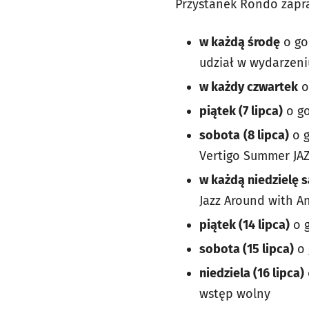
Przystanek Rondo zapr
w każdą środę
o go
udział w wydarzeni
w każdy czwartek
o
piątek (7 lipca)
o go
sobota
(8 lipca)
o g
Vertigo Summer JAZ
w każdą niedzielę 
Jazz Around with A
piątek (14 lipca)
o g
sobota (15 lipca)
o 
niedziela (16 lipca)
wstęp wolny