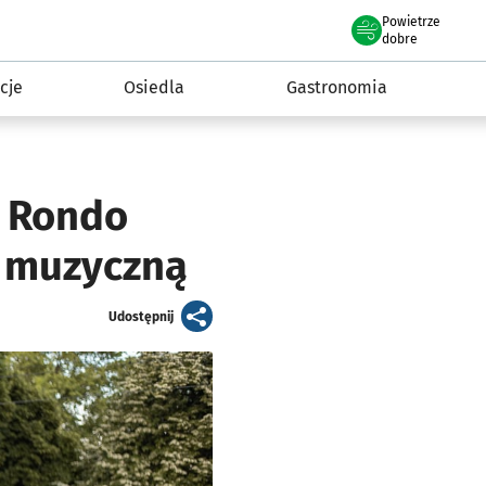
Powietrze
we Wrocławiu
 mieszkańca
dobre
cje
Osiedla
Gastronomia
k Rondo
ę muzyczną
artykuł
Udostępnij