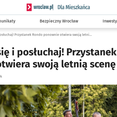
Serwis informacyjny wroclaw.pl podserwis: Dla
unikaty
Bezpieczny Wrocław
Inwesty
Zatrzymaj się i posłuchaj! Przystanek Rondo ponownie otwiera swoją letnią scenę muzyczną
ię i posłuchaj! Przystane
twiera swoją letnią scen
yk