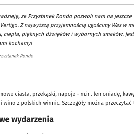
dzieję, że Przystanek Rondo pozwoli nam na jeszcze c
Vertigo. Z najwyższą przyjemnością ugościmy Was w m
, ciepła, pięknych dźwięków i wybornych smaków. Jest
ami kochamy!
rzystanek Rondo
we ciasta, przekąski, napoje - m.in. lemoniadę, kawę
 i wino z polskich winnic.
Szczegóły można przeczytać t
owe wydarzenia