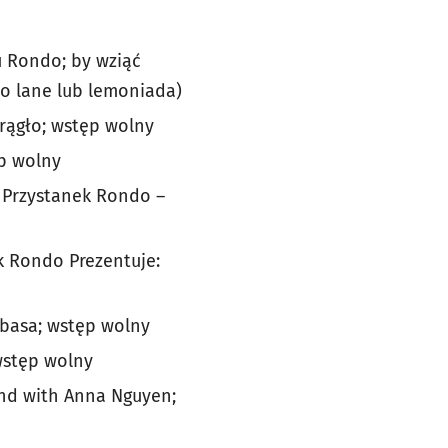
u Rondo; b
y wziąć
wo lane lub lemoniada)
krągło; wstęp wolny
ęp wolny
, Przystanek Rondo –
k Rondo Prezentuje:
łbasa; wstęp wolny
wstęp wolny
und with Anna Nguyen;