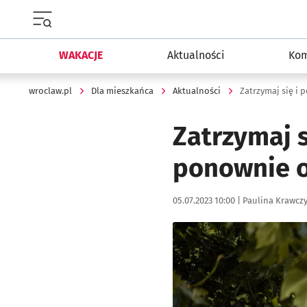
Menu główne portalu wroclaw.pl
WAKACJE
Aktualności
Kom
wroclaw.pl
Dla mieszkańca
Aktualności
Zatrzymaj s
ponownie o
Data publikacji:
Autor:
05.07.2023 10:00 |
Paulina Krawcz
Kliknij, aby powiększyć