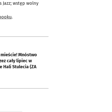
s Jazz; wstęp wolny
booku
.
e
 mieście! Mnóstwo
zez cały lipiec w
 Hali Stulecia (ZA