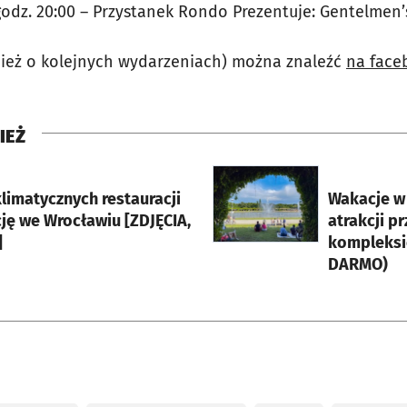
odz. 20:00 – Przystanek Rondo Prezentuje: Gentelmen’
nież o kolejnych wydarzeniach) można znaleźć
na face
IEŻ
rcie
otworzy się w nowej karci
limatycznych restauracji
Wakacje w
ję we Wrocławiu [ZDJĘCIA,
atrakcji pr
]
kompleksie
DARMO)