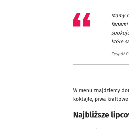
Mamy na
fanami 
spokoju
które s
Zespół P
W menu znajdziemy domo
koktajle, piwa kraftowe
Najbliższe lipc