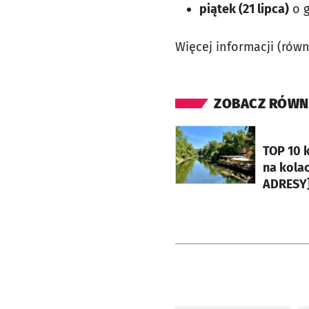
piątek (21 lipca)
o g
Więcej informacji (rów
ZOBACZ RÓWN
otworzy się w nowej ka
TOP 10 k
na kolac
ADRESY