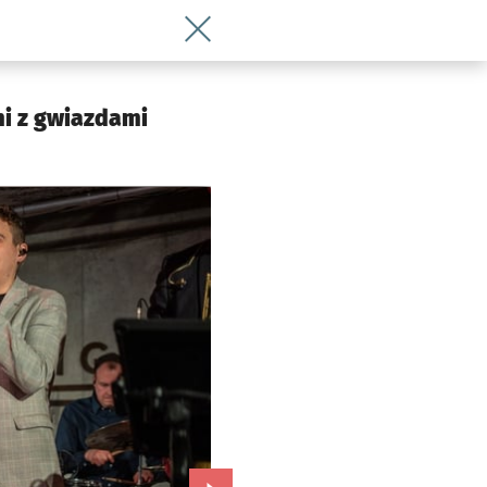
Wróć do artykułu 9. urodziny Vertigo.
mi z gwiazdami