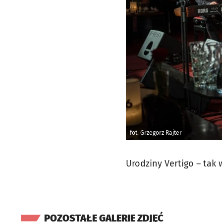
fot. Grzegorz Rajter
Urodziny Vertigo – tak 
POZOSTAŁE GALERIE ZDJĘĆ