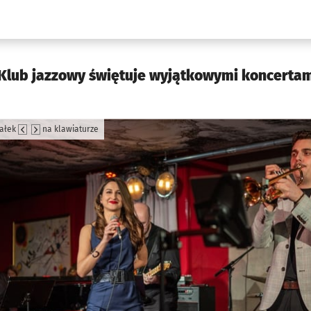
w.pl podserwis: Kultura
. Klub jazzowy świętuje wyjątkowymi koncerta
załek
na klawiaturze