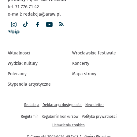
tel. 71 776 71 42
e-mail:
redakcja@araw.pl
Aktualności
Wrocławskie festiwale
Wydział Kultury
Koncerty
Polecamy
Mapa strony
Stypendia artystyczne
Inne informacje
Redakcja
Deklaracja dostępności
Newsletter
Regulamin
Regulamin konkursów
Polityka prywatności
Ustawienia cookies
© Copyright 2005-2026, ARAW S.A., Gmina Wrocław