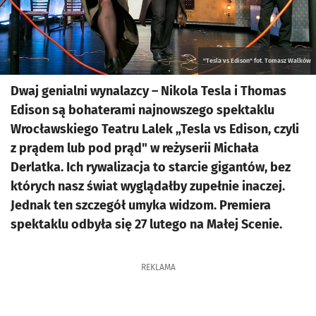
"Tesla vs Edison" fot. Tomasz Walków
Dwaj genialni wynalazcy – Nikola Tesla i Thomas
Edison są bohaterami najnowszego spektaklu
Wrocławskiego Teatru Lalek „Tesla vs Edison, czyli
z prądem lub pod prąd" w reżyserii Michała
Derlatka. Ich rywalizacja to starcie gigantów, bez
których nasz świat wyglądałby zupełnie inaczej.
Jednak ten szczegół umyka widzom. Premiera
spektaklu odbyła się 27 lutego na Małej Scenie.
REKLAMA