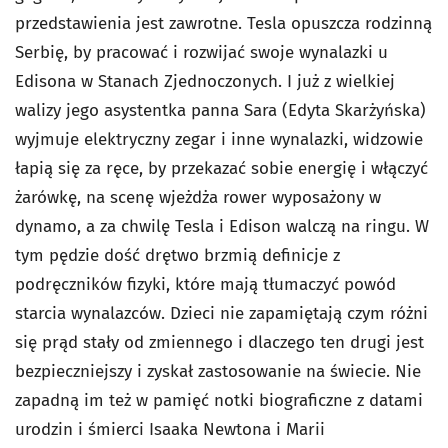
przedstawienia jest zawrotne. Tesla opuszcza rodzinną
Serbię, by pracować i rozwijać swoje wynalazki u
Edisona w Stanach Zjednoczonych. I już z wielkiej
walizy jego asystentka panna Sara (Edyta Skarżyńska)
wyjmuje elektryczny zegar i inne wynalazki, widzowie
łapią się za ręce, by przekazać sobie energię i włączyć
żarówkę, na scenę wjeżdża rower wyposażony w
dynamo, a za chwilę Tesla i Edison walczą na ringu. W
tym pędzie dość drętwo brzmią definicje z
podręczników fizyki, które mają tłumaczyć powód
starcia wynalazców. Dzieci nie zapamiętają czym różni
się prąd stały od zmiennego i dlaczego ten drugi jest
bezpieczniejszy i zyskał zastosowanie na świecie. Nie
zapadną im też w pamięć notki biograficzne z datami
urodzin i śmierci Isaaka Newtona i Marii