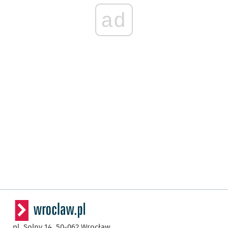
ad
pl. Solny 14,
50-062
Wrocław