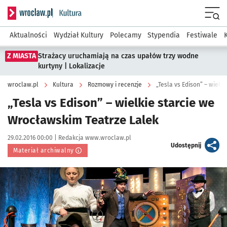
Serwis informacyjny wroclaw.pl podserwis: Kultura
Menu
Aktualności
Wydział Kultury
Polecamy
Stypendia
Festiwale
Z MIASTA
Strażacy uruchamiają na czas upałów trzy wodne
kurtyny | Lokalizacje
wroclaw.pl
Kultura
Rozmowy i recenzje
„Tesla vs Edison” – wielk
„Tesla vs Edison” – wielkie starcie we
Wrocławskim Teatrze Lalek
Data publikacji:
Autor:
29.02.2016 00:00 |
Redakcja www.wroclaw.pl
artykuł
Udostępnij
Materiał archiwalny
Kliknij, aby powiększyć