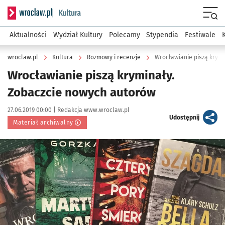
Serwis informacyjny wroclaw.pl podserwis: Kultura
Menu
Aktualności
Wydział Kultury
Polecamy
Stypendia
Festiwale
wroclaw.pl
Kultura
Rozmowy i recenzje
Wrocławianie piszą krym
Wrocławianie piszą kryminały.
Zobaczcie nowych autorów
Data publikacji:
Autor:
27.06.2019 00:00 |
Redakcja www.wroclaw.pl
artykuł
Udostępnij
Materiał archiwalny
Kliknij, aby powiększyć