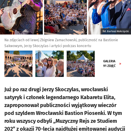
fot. Bartosz Mokrzycki
Na zdjęciach od lewej Zbigniew Zamachowski, publiczność na Bastionie
Sakwowym, Jerzy Skoczylas i artyści podczas koncertu
GALERIA
91
ZDJĘĆ
Już po raz drugi Jerzy Skoczylas, wrocławski
satyryk i członek legendarnego Kabaretu Elita,
zaproponował publiczności wyjątkowy wieczór
pod szyldem Wrocławski Bastion Piosenki. W tym
roku wszyscy odbyli „Muzyczny Rejs ze Studiem
202” z okazji 70-lecia najdłużej emitowanej audycji