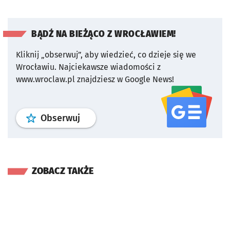
BĄDŹ NA BIEŻĄCO Z WROCŁAWIEM!
Kliknij „obserwuj”, aby wiedzieć, co dzieje się we
Wrocławiu.
Najciekawsze wiadomości z
www.wroclaw.pl znajdziesz w Google News!
profil
google news
serwisu wroclaw
Obserwuj
ZOBACZ TAKŻE