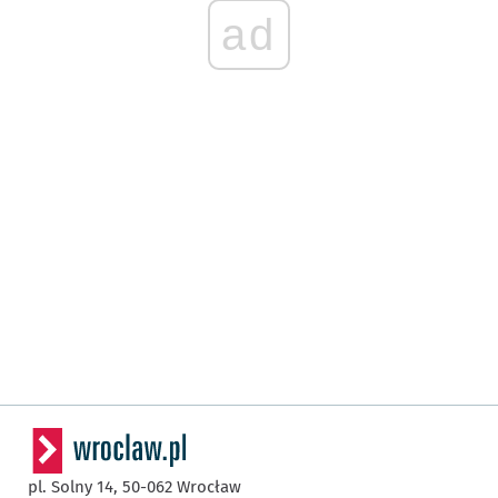
ad
pl. Solny 14,
50-062
Wrocław