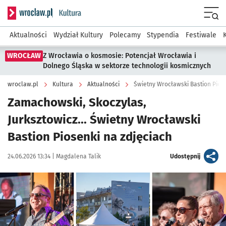
Serwis informacyjny wroclaw.pl podserwis: Kultura
Menu
Aktualności
Wydział Kultury
Polecamy
Stypendia
Festiwale
WROCŁAW
Z Wrocławia o kosmosie: Potencjał Wrocławia i
Dolnego Śląska w sektorze technologii kosmicznych
wroclaw.pl
Kultura
Aktualności
Świetny Wrocławski Bastion Piose
Zamachowski, Skoczylas,
Jurksztowicz... Świetny Wrocławski
Bastion Piosenki na zdjęciach
Data publikacji:
Autor:
artykuł
24.06.2026 13:34 |
Magdalena Talik
Udostępnij
Kliknij, aby zobaczyć galerię