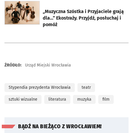
otworzy się w nowej karcie
„Muzyczna Szóstka i Przyjaciele grają
dla…” Ekostraży. Przyjdź, posłuchaj i
pomóż
ŹRÓDŁO:
Urząd Miejski Wrocławia
Stypendia prezydenta Wrocławia
teatr
sztuki wizualne
literatura
muzyka
film
BĄDŹ NA BIEŻĄCO Z WROCŁAWIEM!