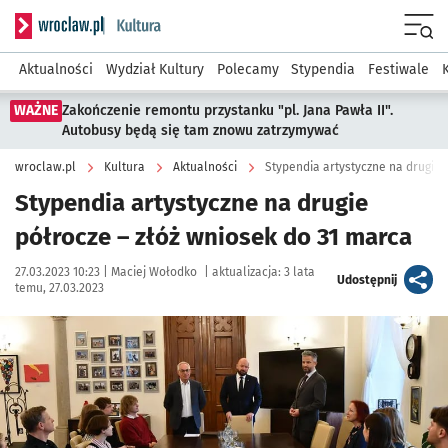
Serwis informacyjny wroclaw.pl podserwis: Kultura
Menu
Aktualności
Wydział Kultury
Polecamy
Stypendia
Festiwale
WAŻNE
Zakończenie remontu przystanku "pl. Jana Pawła II".
Autobusy będą się tam znowu zatrzymywać
wroclaw.pl
Kultura
Aktualności
Stypendia artystyczne na drugie 
Stypendia artystyczne na drugie
półrocze – złóż wniosek do 31 marca
Data publikacji:
Autor:
27.03.2023 10:23 |
Maciej Wołodko
|
aktualizacja:
3 lata
artykuł
Udostępnij
temu, 27.03.2023
Kliknij, aby powiększyć