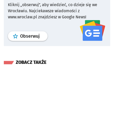
Kliknij „obserwuj”, aby wiedzieć, co dzieje się we
Wrocławiu.
Najciekawsze wiadomości z
www.wroclaw.pl znajdziesz w Google News!
profil
google news
serwisu wroclaw
Obserwuj
ZOBACZ TAKŻE