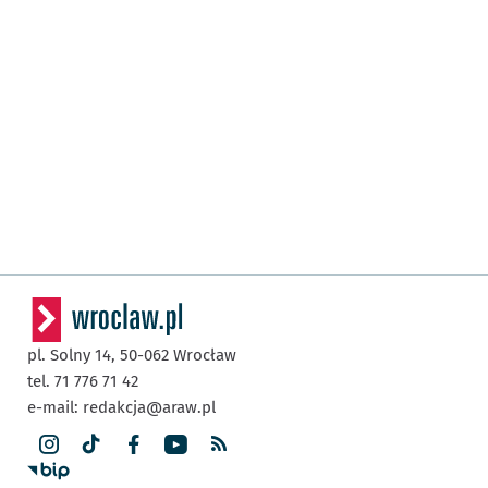
pl. Solny 14,
50-062
Wrocław
tel. 71 776 71 42
e-mail:
redakcja@araw.pl