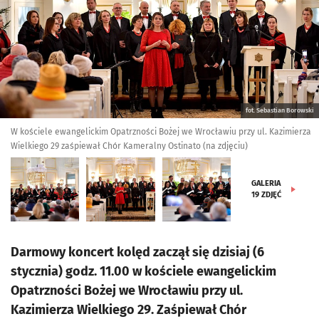
fot. Sebastian Borowski
W kościele ewangelickim Opatrzności Bożej we Wrocławiu przy ul. Kazimierza
Wielkiego 29 zaśpiewał Chór Kameralny Ostinato (na zdjęciu)
GALERIA
19
ZDJĘĆ
Darmowy koncert kolęd zaczął się dzisiaj (6
stycznia) godz. 11.00 w kościele ewangelickim
Opatrzności Bożej we Wrocławiu przy ul.
Kazimierza Wielkiego 29. Zaśpiewał Chór