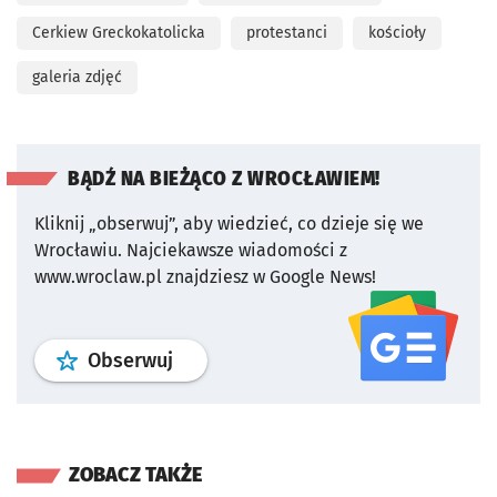
Cerkiew Greckokatolicka
protestanci
kościoły
galeria zdjęć
BĄDŹ NA BIEŻĄCO Z WROCŁAWIEM!
Kliknij „obserwuj”, aby wiedzieć, co dzieje się we
Wrocławiu.
Najciekawsze wiadomości z
www.wroclaw.pl znajdziesz w Google News!
profil
google news
serwisu wroclaw
Obserwuj
ZOBACZ TAKŻE