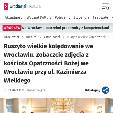
Serwis informacyjny wroclaw.pl podserwis: Kultura
Menu
Aktualności
Wydział Kultury
Polecamy
Stypendia
Festiwale
WROCŁAW
We Wrocławiu potrzebni pracownicy z kompetencjami
wroclaw.pl
Kultura
Aktualności
Ruszyło wielkie kolędowanie we
Wrocławiu. Zobaczcie zdjęcia z
kościoła Opatrzności Bożej we
Wrocławiu przy ul. Kazimierza
Wielkiego
Data publikacji:
Autor:
artykuł
06.01.2023 11:41 |
Robert Migdał
Udostępnij
Kliknij, aby zobaczyć galerię