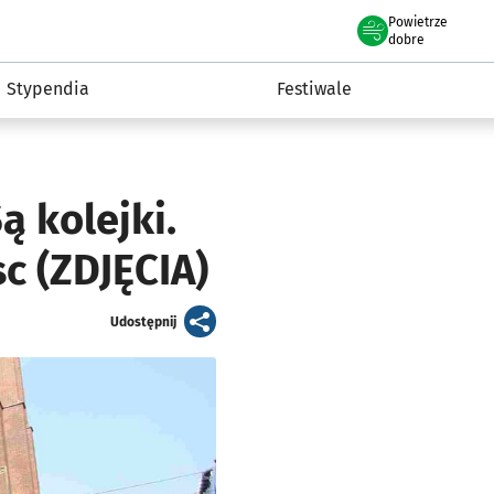
Powietrze
we Wrocławiu
Kultura
dobre
Stypendia
Festiwale
 kolejki.
c (ZDJĘCIA)
artykuł
Udostępnij