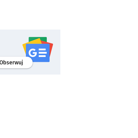
profil
google news
serwisu wroclaw.pl
Obserwuj