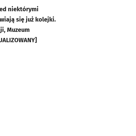
zed niektórymi
iają się już kolejki.
ji, Muzeum
TUALIZOWANY]