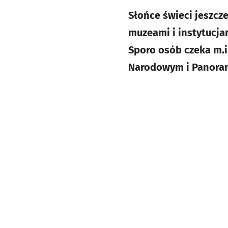
Słońce świeci jeszcze
muzeami i instytucjam
Sporo osób czeka m.
Narodowym i Panoram