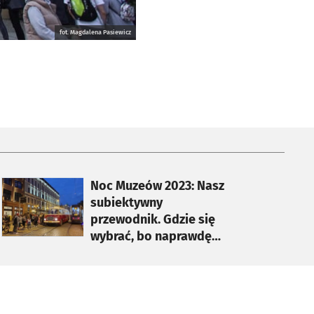
fot. Magdalena Pasiewicz
otworzy się w nowej karcie
Noc Muzeów 2023: Nasz
subiektywny
przewodnik. Gdzie się
wybrać, bo naprawdę
warto [PROPOZYCJE]