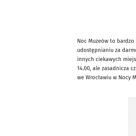
Noc Muzeów to bardzo l
udostępnianiu za darmo 
innych ciekawych miejs
14.00, ale zasadnicza c
w
e Wrocławiu w Nocy Mu