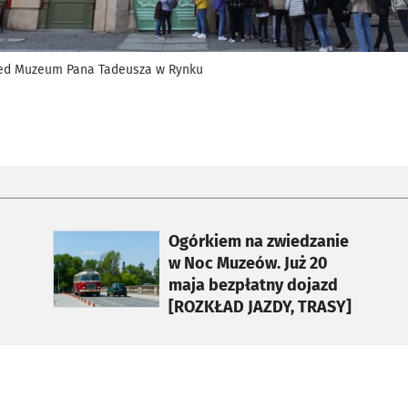
zed Muzeum Pana Tadeusza w Rynku
otworzy się w nowej karcie
Ogórkiem na zwiedzanie
w Noc Muzeów. Już 20
maja bezpłatny dojazd
[ROZKŁAD JAZDY, TRASY]