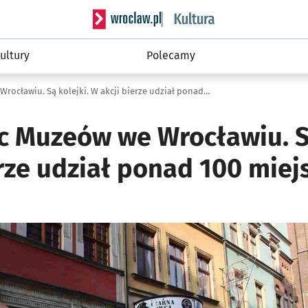
Serwis informacyjny wroclaw.pl podserwis: 
ultury
Polecamy
Ruszyła Noc Muzeów we Wrocławiu. Są kolejki. W akcji bierze udział ponad 100 miejsc (ZDJĘCIA)
c Muzeów we Wrocławiu. Są
rze udział ponad 100 miejs
ię