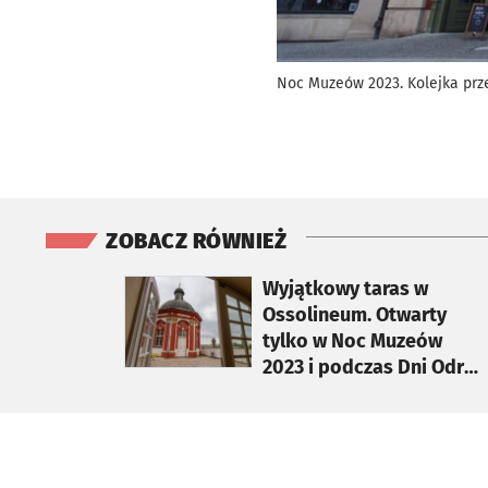
Noc Muzeów 2023. Kolejka pr
ZOBACZ RÓWNIEŻ
otworzy się w nowej karcie
Wyjątkowy taras w
Ossolineum. Otwarty
tylko w Noc Muzeów
2023 i podczas Dni Odry
[ZDJĘCIA]