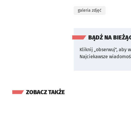
galeria zdjęć
BĄDŹ NA BIEŻĄ
Kliknij „obserwuj”, aby 
Najciekawsze wiadomośc
ZOBACZ TAKŻE