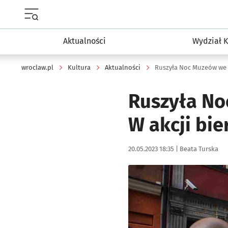
Menu główne portalu wroclaw.pl
Aktualności
Wydział K
wroclaw.pl
Kultura
Aktualności
Ruszyła No
W akcji bie
Data publikacji:
Autor:
20.05.2023 18:35 |
Beata Turska
Kliknij, aby zobaczyć galer