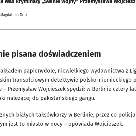
a Was kryminały „Świnie wojny” Przemysława Wojcies
 Magdalena Talik
inie pisana doświadczeniem
nakładem papierwdole, niewielkiego wydawnictwa z Lig
ińskim transpłciowym detektywie polsko-niemieckiego 
e – Przemysław Wojcieszek spędził w Berlinie cztery lat
ki należącej do pakistańskiego gangu.
znych białych taksówkarzy w Berlinie, przez co policj
zym jest to miasto w nocy – opowiada Wojcieszek.