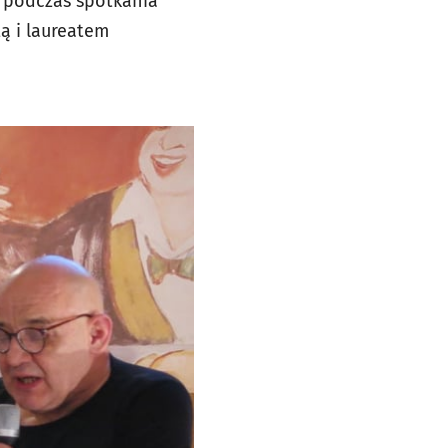
ł podczas spotkania
ą i laureatem