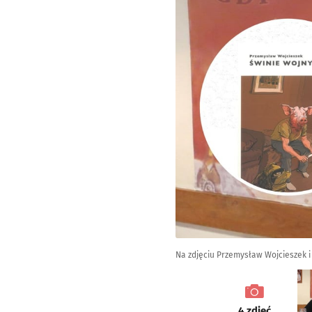
Na zdjęciu Przemysław Wojcieszek i
galeria
4
zdjęć