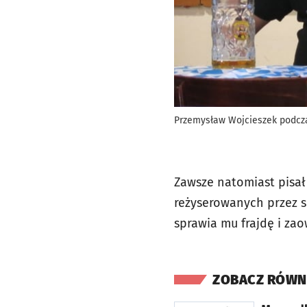
Przemysław Wojcieszek podcza
Zawsze natomiast pisał 
reżyserowanych przez si
sprawia mu frajdę i zao
ZOBACZ RÓWN
otworzy się w nowej karcie