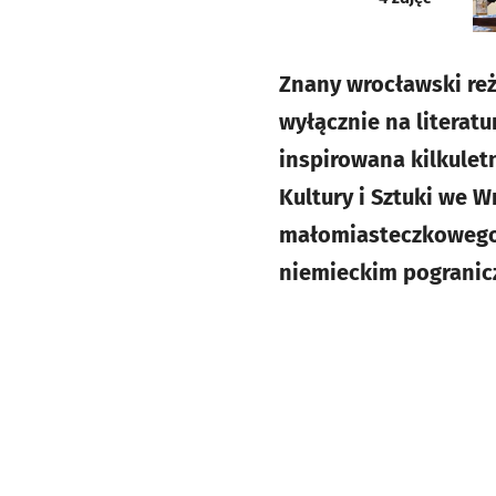
Znany wrocławski reż
wyłącznie na literat
inspirowana kilkulet
Kultury i Sztuki we W
małomiasteczkowego 
niemieckim pogranic