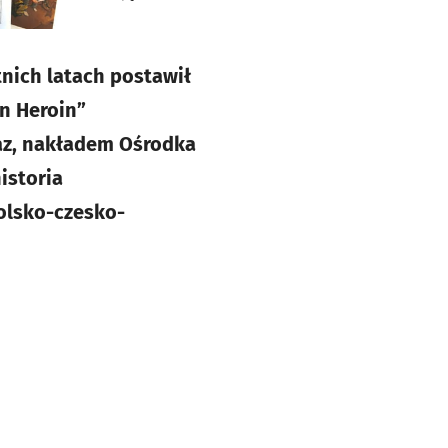
tnich latach postawił
in Heroin”
raz, nakładem Ośrodka
istoria
olsko-czesko-