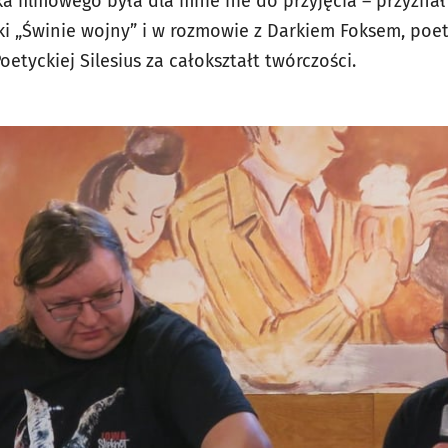
ka filmowego była dla mnie nie do przyjęcia – przyzna
ki „Świnie wojny” i w rozmowie z Darkiem Foksem, poet
etyckiej Silesius za całokształt twórczości.