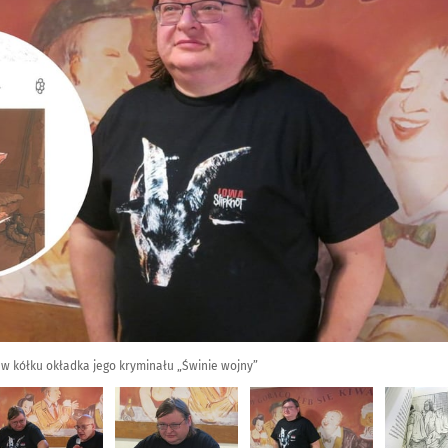
 w kółku okładka jego kryminału „Świnie wojny”