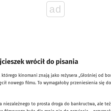
ad
cieszek wrócił do pisania
 którego kinomani znają jako reżysera „Głośniej od bo
ręcił nowego filmu. To wymagałoby przeniesienia się do
na niezależnego to prosta droga do bankructwa, ale te