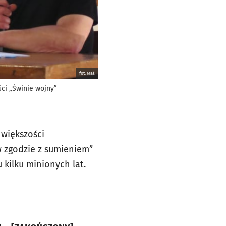
fot. Mat
ci „Świnie wojny”
 większości
w zgodzie z sumieniem”
 kilku minionych lat.