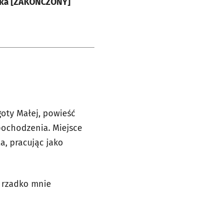
zka [ZAKOŃCZONY]
oty Małej, powieść
pochodzenia. Miejsce
a, pracując jako
a rzadko mnie