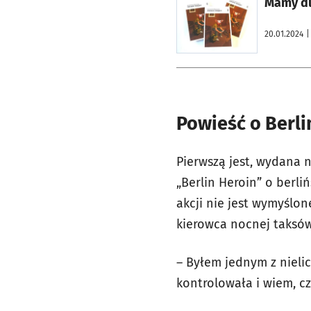
Mamy dl
20.01.2024
|
Powieść o Berl
Pierwszą jest, wydana 
„Berlin Heroin” o berl
akcji nie jest wymyślon
kierowca nocnej taksów
– Byłem jednym z nielic
kontrolowała i wiem, c