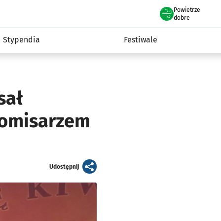
Powietrze
we Wrocławiu
Kultura
dobre
Stypendia
Festiwale
sał
komisarzem
artykuł
Udostępnij