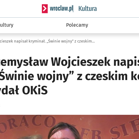
Serwis informacyjny wroclaw.pl podserwis: 
ultury
Polecamy
Reżyser Przemysław Wojcieszek napisał kryminał. „Świnie wojny” z czeskim komisarzem Borovką wydał OKiS
zemysław Wojcieszek napi
„Świnie wojny” z czeskim 
dał OKiS
k
ię