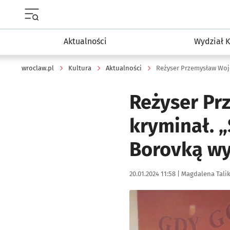
Menu główne portalu wroclaw.pl
Aktualności
Wydział K
wroclaw.pl
Kultura
Aktualności
Reżyser Pr
kryminał. 
Borovką wy
Data publikacji:
Autor:
20.01.2024 11:58 |
Magdalena Tali
Kliknij, aby zobaczyć galer
Kliknij, aby powiększyć