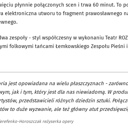
więciu płynnie połączonych scen i trwa 60 minut. To po
wa elektroniczna utworu to fragment prawosławnego 
ewnego.
 dwa zespoły - styl współczesny w wykonaniu Teatr RO
jnymi folkowymi tańcami Łemkowskiego Zespołu Pieśni i
oria jest opowiadana na wielu płaszczyznach - zarówno
ym, jak i tym, który jest dla nas niewiadomą. W produk
rtystów, przedstawicieli różnych dziedzin sztuki. Połąc
ów to duże wyzwanie, ale też główny atut przedsięwzię
erefenko-Horoszczak reżyserka opery