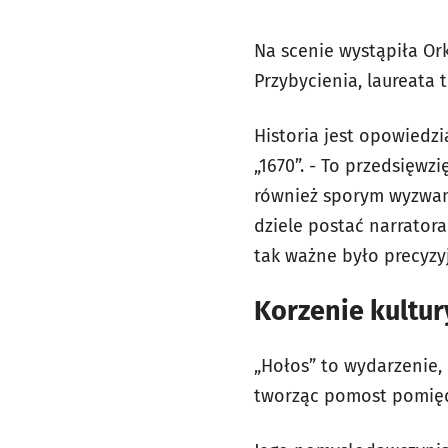
Na scenie wystąpiła O
Przybycienia, laureata
Historia jest opowiedzia
„1670”. - To przedsięwz
również sporym wyzwan
dziele postać narratora
tak ważne było precyzy
Korzenie kultu
„Hołos” to wydarzenie, 
tworząc pomost pomięd