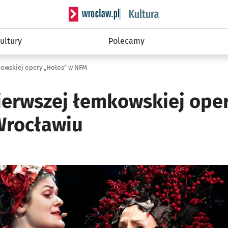
Serwis informacyjny wroclaw.pl podserwis: 
ultury
Polecamy
kowskiej opery „Hołos” w NFM
ierwszej łemkowskiej ope
Wrocławiu
ię