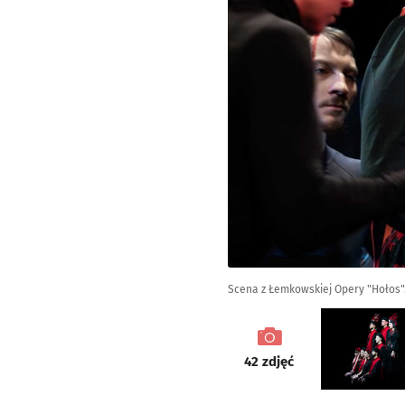
Scena z Łemkowskiej Opery "Hołos".
galeria
42
zdjęć