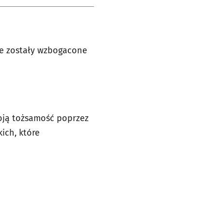
cje zostały wzbogacone
oją tożsamość poprzez
kich, które