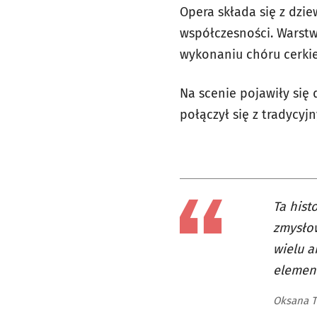
Opera składa się z dzie
współczesności. Warst
wykonaniu chóru cerki
Na scenie pojawiły się
połączył się z tradycy
Ta hist
zmysłow
wielu a
element
Oksana T