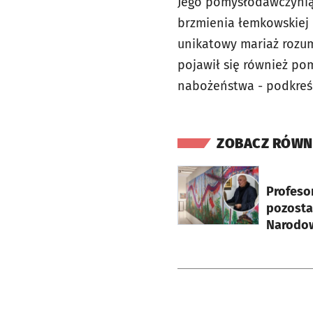
Jego pomysłodawczynią 
brzmienia łemkowskiej k
unikatowy mariaż rozum
pojawił się również po
nabożeństwa - podkreśl
ZOBACZ RÓWN
otworzy się w nowej ka
Profeso
pozosta
Narodow