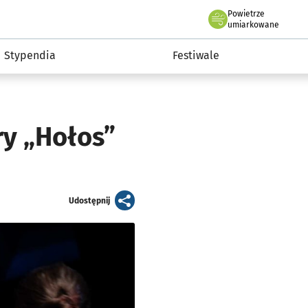
Powietrze
we Wrocławiu
Kultura
umiarkowane
Stypendia
Festiwale
ry „Hołos”
artykuł
Udostępnij