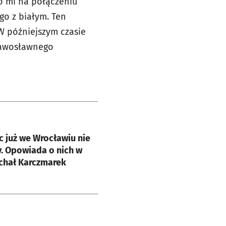
o mi na połączeniu
go z białym. Ten
W późniejszym czasie
prawosławnego
e
c już we Wrocławiu nie
. Opowiada o nich w
chał Karczmarek