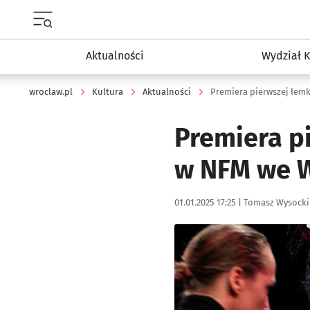
Menu główne portalu wroclaw.pl
Aktualności
Wydział K
wroclaw.pl
Kultura
Aktualności
Premiera pierwszej łem
Premiera p
w NFM we 
Data publikacji:
Autor:
01.01.2025 17:25 |
Tomasz Wysocki
Kliknij, aby zobaczyć galer