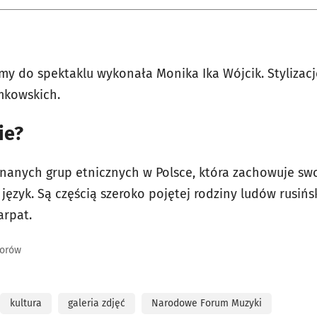
umy do spektaklu wykonała Monika Ika Wójcik. Styliza
mkowskich.
ie?
nanych grup etnicznych w Polsce, która zachowuje sw
 język. Są częścią szeroko pojętej rodziny ludów rusińs
arpat.
torów
kultura
galeria zdjęć
Narodowe Forum Muzyki