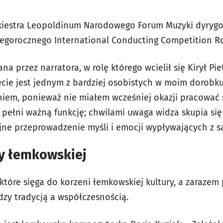
rkiestra Leopoldinum Narodowego Forum Muzyki dyryg
 tegorocznego International Conducting Competition R
na przez narratora, w rolę którego wcielił się Kirył Pie
ięcie jest jednym z bardziej osobistych w moim dorobk
iem, ponieważ nie miałem wcześniej okazji pracować
 pełni ważną funkcję; chwilami uwaga widza skupia się
jne przeprowadzenie myśli i emocji wypływających z s
ry łemkowskiej
które sięga do korzeni łemkowskiej kultury, a zarazem 
zy tradycją a współczesnością.