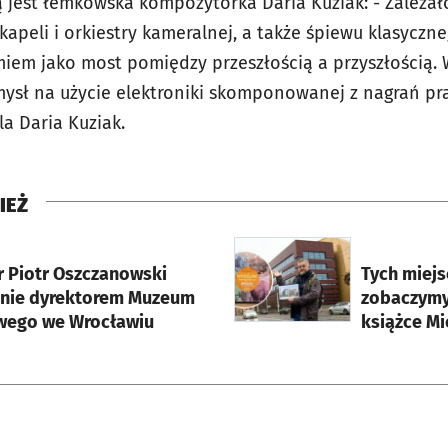
jest łemkowska kompozytorka Daria Kuziak: - Zależał
apeli i orkiestry kameralnej, a także śpiewu klasyczne
iem jako most pomiędzy przeszłością a przyszłością. 
mysł na użycie elektroniki skomponowanej z nagrań 
a Daria Kuziak.
IEŻ
rcie
otworzy się w nowej karci
r Piotr Oszczanowski
Tych miejs
nie dyrektorem Muzeum
zobaczymy
ego we Wrocławiu
książce Mi